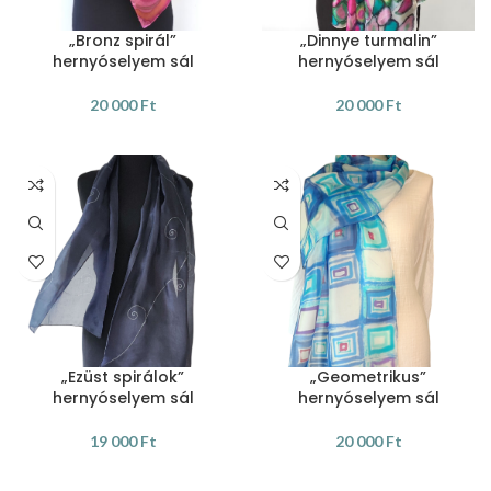
„Bronz spirál”
„Dinnye turmalin”
hernyóselyem sál
hernyóselyem sál
20 000
Ft
20 000
Ft
KOSÁRBA TESZEM
KOSÁRBA TESZEM
„Ezüst spirálok”
„Geometrikus”
hernyóselyem sál
hernyóselyem sál
19 000
Ft
20 000
Ft
KOSÁRBA TESZEM
KOSÁRBA TESZEM