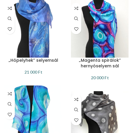
„Hópelyhek” selyemsál
„Magenta spirálok”
hernyóselyem sál
21 000
Ft
20 000
Ft
KOSÁRBA TESZEM
KOSÁRBA TESZEM