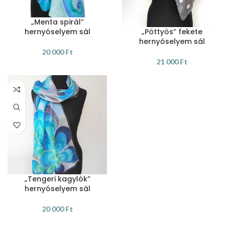
„Menta spirál”
hernyóselyem sál
„Pöttyös” fekete
hernyóselyem sál
20 000
Ft
21 000
Ft
KOSÁRBA TESZEM
KOSÁRBA TESZEM
„Tengeri kagylók”
hernyóselyem sál
20 000
Ft
KOSÁRBA TESZEM