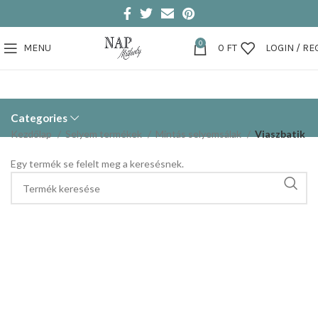
0
MENU
0
FT
LOGIN / RE
Categories
Kezdőlap
Selyem termékek
Mintás selyemsálak
Viaszbatik
Egy termék se felelt meg a keresésnek.