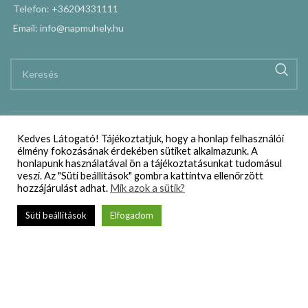
Telefon: +36204331111
Email: info@napmuhely.hu
Kedves Látogató! Tájékoztatjuk, hogy a honlap felhasználói
élmény fokozásának érdekében sütiket alkalmazunk. A
honlapunk használatával ön a tájékoztatásunkat tudomásul
veszi. Az "Süti beállítások" gombra kattintva ellenőrzött
hozzájárulást adhat.
Mik azok a sütik?
Süti beállítások
Elfogadom
Webáruház
Szállítási és vásárlási feltételek
Adatkezelési nyilatkozat
Impresszum