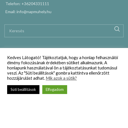
Telefon: +36204331111
Email: info@napmuhely.hu
Kedves Látogató! Tájékoztatjuk, hogy a honlap felhasználói
élmény fokozásának érdekében sütiket alkalmazunk. A
honlapunk használatával ön a tájékoztatásunkat tudomásul
veszi. Az "Süti beállítások" gombra kattintva ellenőrzött
hozzájárulást adhat.
Mik azok a sütik?
Süti beállítások
Elfogadom
Webáruház
Szállítási és vásárlási feltételek
Adatkezelési nyilatkozat
Impresszum