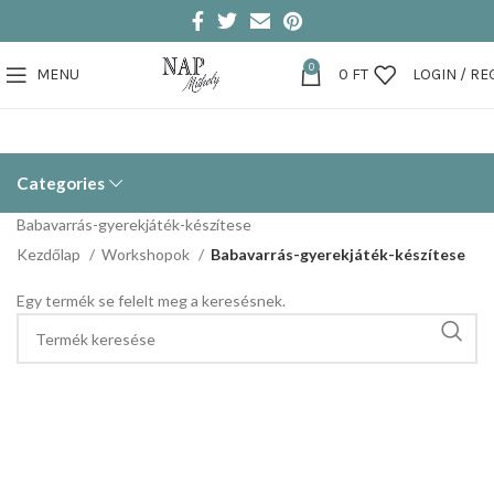
0
MENU
0
FT
LOGIN / RE
Categories
Babavarrás-gyerekjáték-készítese
Kezdőlap
Workshopok
Babavarrás-gyerekjáték-készítese
Egy termék se felelt meg a keresésnek.