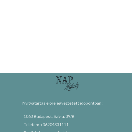
Nyitvatartás előre egyeztetett időpontban!
1063 Budapest, Szív u. 39/B
Telefon: +36204331111