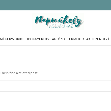
RMÉKEK
WORKSHOPOK
GYEREKVILÁG
TŐZEG TERMÉKEK
LAKBERENDEZÉ
 help find a related post.