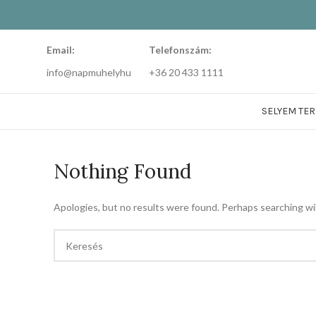
Email:
Telefonszám:
info@napmuhelyhu
+36 20 433 1111
SELYEM TE
Nothing Found
Apologies, but no results were found. Perhaps searching will