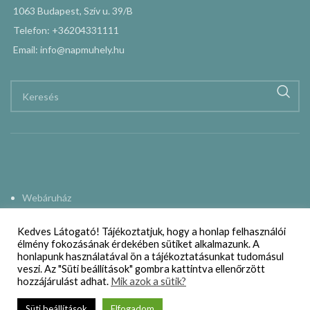
1063 Budapest, Szív u. 39/B
Telefon: +36204331111
Email: info@napmuhely.hu
Webáruház
Szállítási és vásárlási feltételek
Kedves Látogató! Tájékoztatjuk, hogy a honlap felhasználói
Adatkezelési nyilatkozat
élmény fokozásának érdekében sütiket alkalmazunk. A
honlapunk használatával ön a tájékoztatásunkat tudomásul
Impresszum
veszi. Az "Süti beállítások" gombra kattintva ellenőrzött
hozzájárulást adhat.
Mik azok a sütik?
Kapcsolat
Süti beállítások
Elfogadom