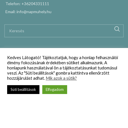
Telefon: +36204331111
Email: info@napmuhely.hu
Kedves Látogató! Tájékoztatjuk, hogy a honlap felhasználói
élmény fokozásának érdekében sütiket alkalmazunk. A
honlapunk használatával ön a tájékoztatásunkat tudomásul
veszi. Az "Süti beállítások" gombra kattintva ellenőrzött
hozzájárulást adhat.
Mik azok a sütik?
Süti beállítások
Elfogadom
Webáruház
Szállítási és vásárlási feltételek
Adatkezelési nyilatkozat
Impresszum