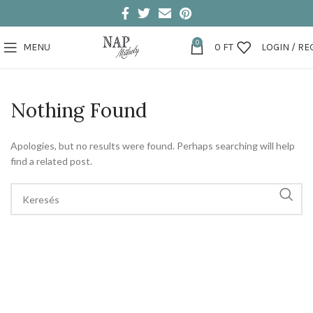
0
MENU
0
FT
LOGIN / RE
Nothing Found
Apologies, but no results were found. Perhaps searching will help
find a related post.