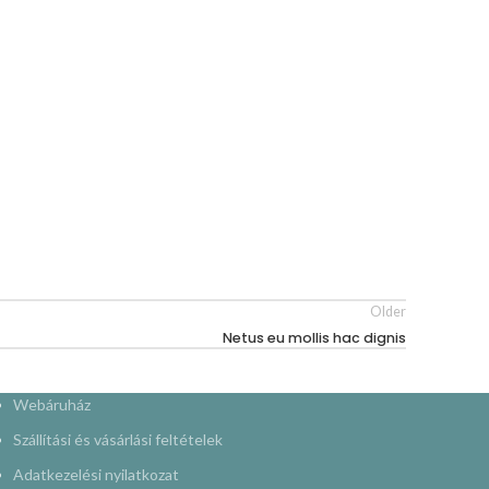
Older
Netus eu mollis hac dignis
Webáruház
Szállítási és vásárlási feltételek
Adatkezelési nyilatkozat