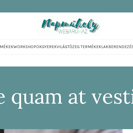
RMÉKEK
WORKSHOPOK
GYEREKVILÁG
TŐZEG TERMÉKEK
LAKBERENDEZÉ
e quam at ves