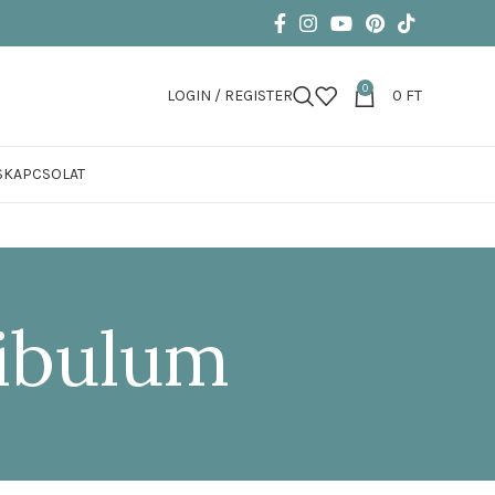
0
LOGIN / REGISTER
0
FT
S
KAPCSOLAT
tibulum