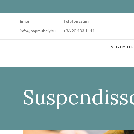
Email:
Telefonszám:
info@napmuhelyhu
+36 20 433 1111
SELYEM TE
Suspendiss