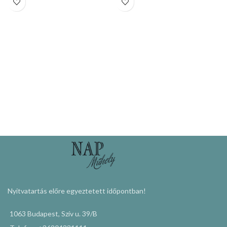
KOSÁRBA TESZEM
KOSÁRBA TESZEM
Nyitvatartás előre egyeztetett időpontban!
1063 Budapest, Szív u. 39/B