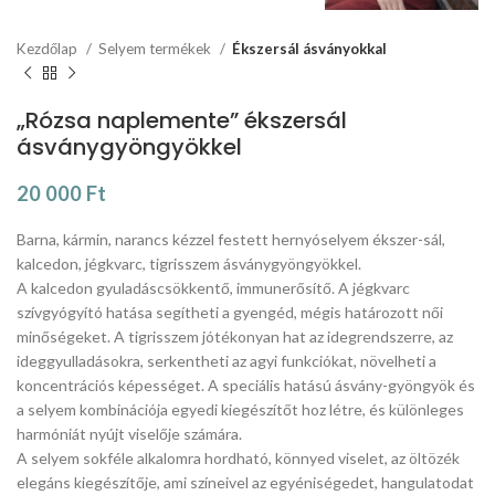
Kezdőlap
Selyem termékek
Ékszersál ásványokkal
„Rózsa naplemente” ékszersál
ásványgyöngyökkel
20 000
Ft
Barna, kármin, narancs kézzel festett hernyóselyem ékszer-sál,
kalcedon, jégkvarc, tigrisszem ásványgyöngyökkel.
A kalcedon gyuladáscsökkentő, immunerősítő. A jégkvarc
szívgyógyító hatása segítheti a gyengéd, mégis határozott női
minőségeket. A tigrisszem jótékonyan hat az idegrendszerre, az
ideggyulladásokra, serkentheti az agyi funkciókat, növelheti a
koncentrációs képességet. A speciális hatású ásvány-gyöngyök és
a selyem kombinációja egyedi kiegészítőt hoz létre, és különleges
harmóniát nyújt viselője számára.
A selyem sokféle alkalomra hordható, könnyed viselet, az öltözék
elegáns kiegészítője, ami színeivel az egyéniségedet, hangulatodat