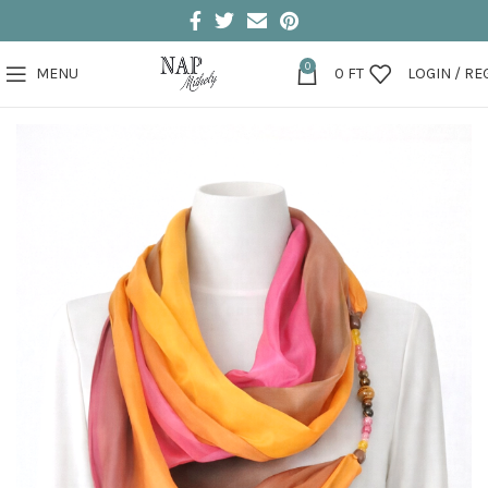
0
MENU
0
FT
LOGIN / RE