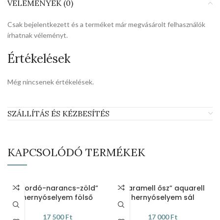
VÉLEMÉNYEK (0)
Csak bejelentkezett és a terméket már megvásárolt felhasználók
írhatnak véleményt.
Értékelések
Még nincsenek értékelések.
SZÁLLÍTÁS ÉS KÉZBESÍTÉS
KAPCSOLÓDÓ TERMÉKEK
„Bordó-narancs-zöld”
„Karamell ősz” aquarell
hernyóselyem fölső
hernyóselyem sál
17 500
Ft
17 000
Ft