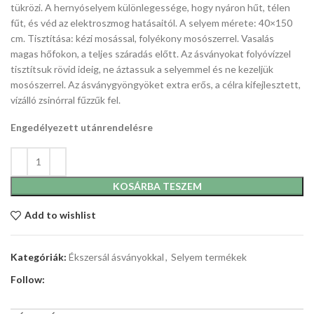
tükrözi. A hernyóselyem különlegessége, hogy nyáron hűt, télen
fűt, és véd az elektroszmog hatásaitól. A selyem mérete: 40×150
cm. Tisztítása: kézi mosással, folyékony mosószerrel. Vasalás
magas hőfokon, a teljes száradás előtt. Az ásványokat folyóvízzel
tisztítsuk rövid ideig, ne áztassuk a selyemmel és ne kezeljük
mosószerrel. Az ásványgyöngyöket extra erős, a célra kifejlesztett,
vízálló zsinórral fűzzűk fel.
Engedélyezett utánrendelésre
KOSÁRBA TESZEM
Add to wishlist
Kategóriák:
Ékszersál ásványokkal
,
Selyem termékek
Follow: