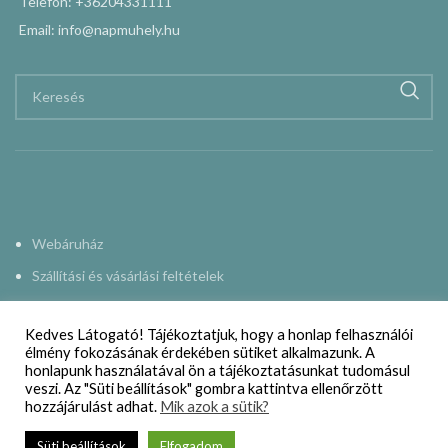
Telefon: +36204331111
Email: info@napmuhely.hu
Webáruház
Szállítási és vásárlási feltételek
Adatkezelési nyilatkozat
Kedves Látogató! Tájékoztatjuk, hogy a honlap felhasználói
Impresszum
élmény fokozásának érdekében sütiket alkalmazunk. A
honlapunk használatával ön a tájékoztatásunkat tudomásul
Kapcsolat
veszi. Az "Süti beállítások" gombra kattintva ellenőrzött
hozzájárulást adhat.
Mik azok a sütik?
NAPMŰHELY
2015-2024
Süti beállítások
Elfogadom