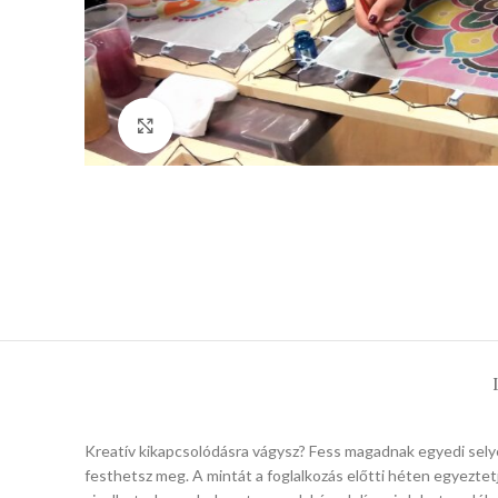
Click to enlarge
Kreatív kikapcsolódásra vágysz? Fess magadnak egyedi sely
festhetsz meg. A mintát a foglalkozás előtti héten egyezte