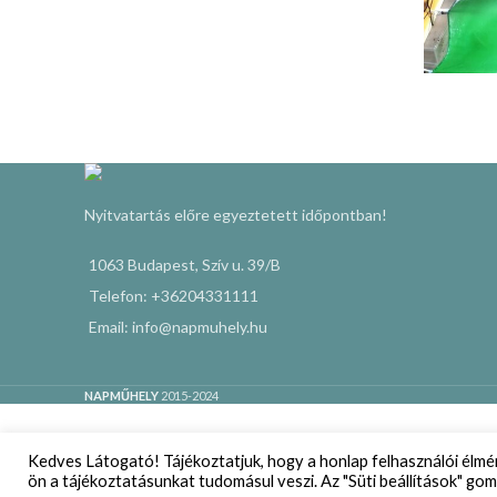
Nyitvatartás előre egyeztetett időpontban!
1063 Budapest, Szív u. 39/B
Telefon: +36204331111
Email: info@napmuhely.hu
NAPMŰHELY
2015-2024
Kedves Látogató! Tájékoztatjuk, hogy a honlap felhasználói élm
ön a tájékoztatásunkat tudomásul veszi. Az "Süti beállítások" gom