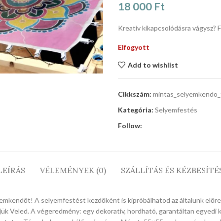
18 000
Ft
Kreatív kikapcsolódásra vágysz?
Elfogyott
Add to wishlist
Cikkszám:
mintas_selyemkendo_
Kategória:
Selyemfestés
Follow:
LEÍRÁS
VÉLEMÉNYEK (0)
SZÁLLÍTÁS ÉS KÉZBESÍTÉ
emkendőt! A selyemfestést kezdőként is kipróbálhatod az általunk előr
tjük Veled. A végeredmény: egy dekoratív, hordható, garantáltan egyedi 