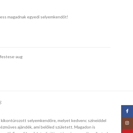
 Fess magadnak egyedi selyemkendőt!
festese-aug
S
Face
e kikontúrozott selyemkendőre, melyet kedvenc színeiddel
Insta
kézműves ajándék, ami belőled született. Magadon is