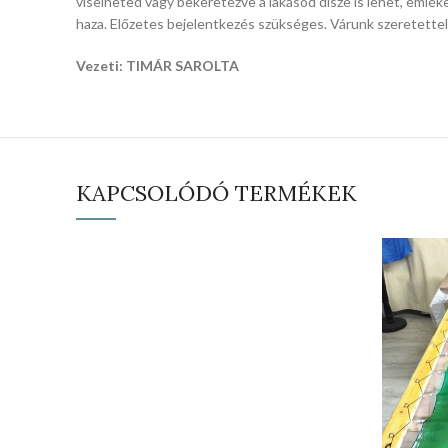
viselheted vagy bekeretezve a lakásod dísze is lehet, eml
haza. Előzetes bejelentkezés szükséges. Várunk szeretettel
Vezeti: TIMÁR SAROLTA
KAPCSOLÓDÓ TERMÉKEK