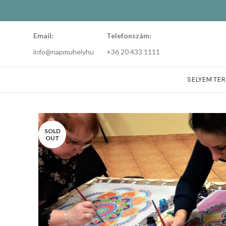
Email:
Telefonszám:
info@napmuhelyhu
+36 20 433 1111
SELYEM TE
SOLD
OUT