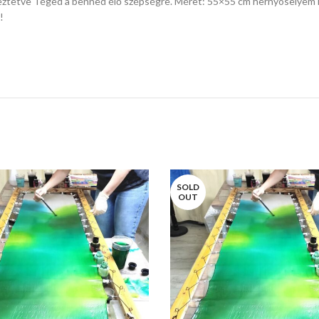
ékeztetve Téged a benned élő szépségre. Méret: 55×55 cm hernyóselyem 
!
SOLD
OUT