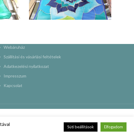
Webáruház
Szállítási és vásárlási feltételek
Adatkezelési nyilatkozat
Impresszum
Kapcsolat
tával
Süti beállítások
Elfogadom