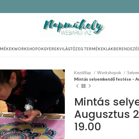
RMÉKEK
WORKSHOPOK
GYEREKVILÁG
TŐZEG TERMÉKEK
LAKBERENDEZÉ
Kezdőlap
Workshopok
Selye
Mintás selyemkendő festése – Au
Mintás sely
Augusztus 27
19.00