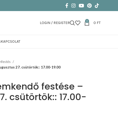
0
LOGIN / REGISTER
0
FT
S
KAPCSOLAT
mfestés
gusztus 27. csütörtök:: 17.00-19.00
emkendő festése –
. csütörtök:: 17.00-