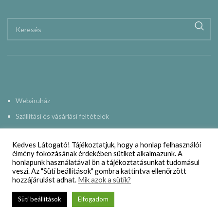
Webáruház
Szállítási és vásárlási feltételek
Adatkezelési nyilatkozat
Kedves Látogató! Tájékoztatjuk, hogy a honlap felhasználói
Impresszum
élmény fokozásának érdekében sütiket alkalmazunk. A
honlapunk használatával ön a tájékoztatásunkat tudomásul
Kapcsolat
veszi. Az "Süti beállítások" gombra kattintva ellenőrzött
hozzájárulást adhat.
Mik azok a sütik?
NAPMŰHELY
2015-2024
Süti beállítások
Elfogadom