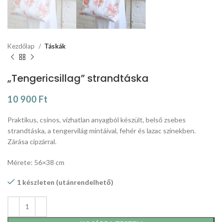
Kezdőlap
Táskák
„Tengericsillag” strandtáska
10 900
Ft
Praktikus, csinos, vízhatlan anyagból készült, belső zsebes
strandtáska, a tengervilág mintáival, fehér és lazac színekben.
Zárása cipzárral.
Mérete: 56×38 cm
1 készleten (utánrendelhető)