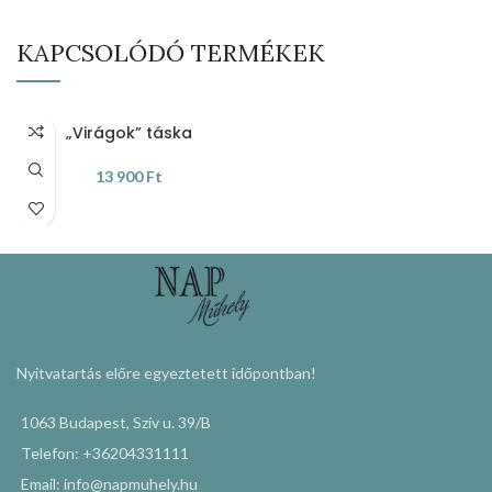
KAPCSOLÓDÓ TERMÉKEK
„Virágok” táska
13 900
Ft
KOSÁRBA TESZEM
Nyitvatartás előre egyeztetett időpontban!
1063 Budapest, Szív u. 39/B
Telefon: +36204331111
Email: info@napmuhely.hu