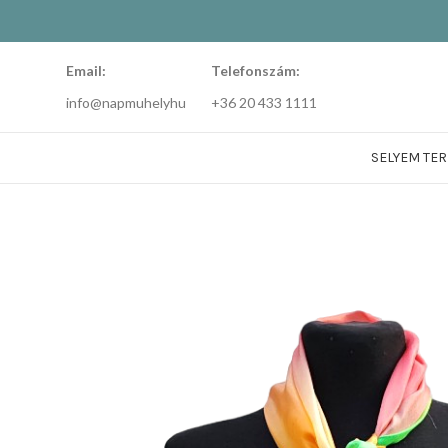
Email:
Telefonszám:
info@napmuhelyhu
+36 20 433 1111
SELYEM TE