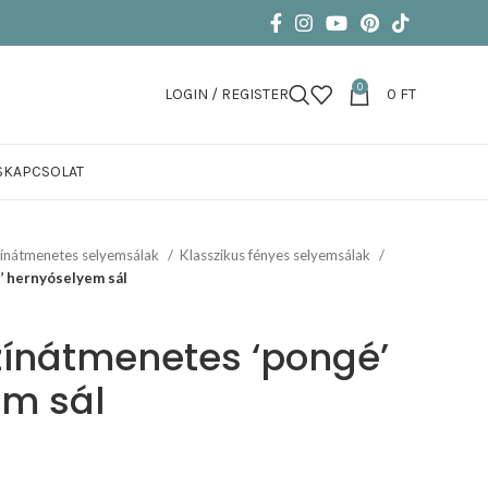
0
LOGIN / REGISTER
0
FT
S
KAPCSOLAT
ínátmenetes selyemsálak
Klasszikus fényes selyemsálak
’ hernyóselyem sál
színátmenetes ‘pongé’
em sál