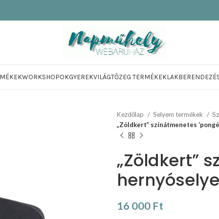
RMÉKEK
WORKSHOPOK
GYEREKVILÁG
TŐZEG TERMÉKEK
LAKBERENDEZÉ
Kezdőlap
Selyem termékek
Sz
„Zöldkert” színátmenetes ‘pongé
„Zöldkert” 
hernyósely
16 000
Ft