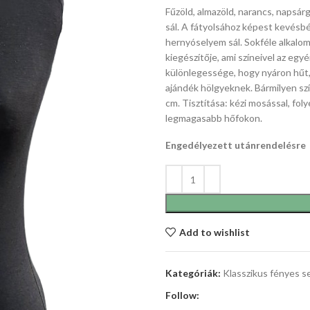
Fűzöld, almazöld, narancs, napsár
sál. A fátyolsához képest kevésbé 
hernyóselyem sál. Sokféle alkalom
kiegészítője, ami színeivel az eg
különlegessége, hogy nyáron hűt, 
ajándék hölgyeknek. Bármilyen s
cm. Tisztítása: kézi mosással, fol
legmagasabb hőfokon.
Engedélyezett utánrendelésre
Add to wishlist
Kategóriák:
Klasszikus fényes s
Follow: