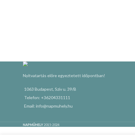
Nyitvatartás előre egyeztetett időpontban!
1063 Budapest, Szív u. 39/B
Telefon: +36204331111
Email: info@napmuhely.hu
NAPMŰHELY
2015-2024