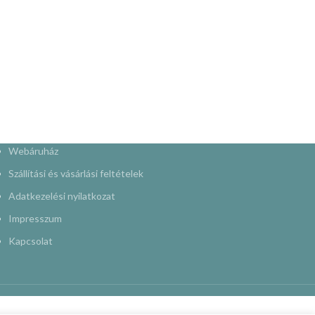
Webáruház
Szállítási és vásárlási feltételek
Adatkezelési nyilatkozat
Impresszum
Kapcsolat