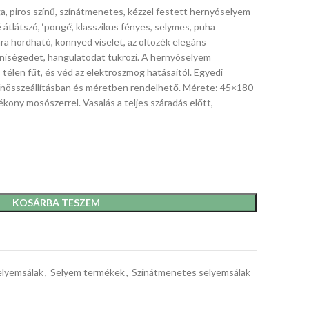
ga, piros színű, színátmenetes, kézzel festett hernyóselyem
átlátszó, ‘pongé’, klasszikus fényes, selymes, puha
ra hordható, könnyed viselet, az öltözék elegáns
yéniségedet, hangulatodat tükrözi. A hernyóselyem
télen fűt, és véd az elektroszmog hatásaitól. Egyedi
zínösszeállításban és méretben rendelhető. Mérete: 45×180
yékony mosószerrel. Vasalás a teljes száradás előtt,
KOSÁRBA TESZEM
elyemsálak
,
Selyem termékek
,
Színátmenetes selyemsálak