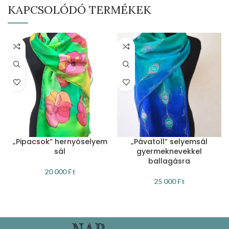
KAPCSOLÓDÓ TERMÉKEK
„Pipacsok” hernyóselyem
„Pávatoll” selyemsál
sál
gyermeknevekkel
ballagásra
20 000
Ft
25 000
Ft
KOSÁRBA TESZEM
KOSÁRBA TESZEM