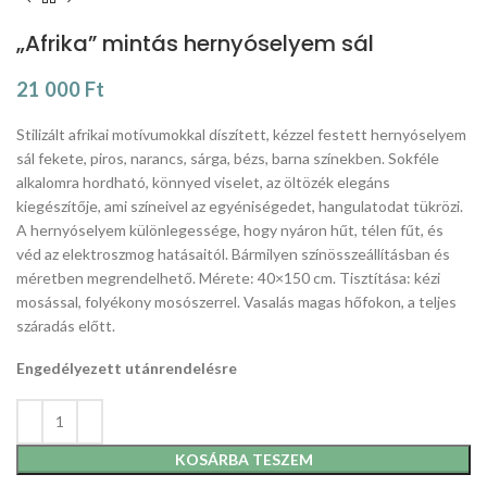
„Afrika” mintás hernyóselyem sál
21 000
Ft
Stilizált afrikai motívumokkal díszített, kézzel festett hernyóselyem
sál fekete, piros, narancs, sárga, bézs, barna színekben. Sokféle
alkalomra hordható, könnyed viselet, az öltözék elegáns
kiegészítője, ami színeivel az egyéniségedet, hangulatodat tükrözi.
A hernyóselyem különlegessége, hogy nyáron hűt, télen fűt, és
véd az elektroszmog hatásaitól. Bármilyen színösszeállításban és
méretben megrendelhető. Mérete: 40×150 cm. Tisztítása: kézi
mosással, folyékony mosószerrel. Vasalás magas hőfokon, a teljes
száradás előtt.
Engedélyezett utánrendelésre
KOSÁRBA TESZEM