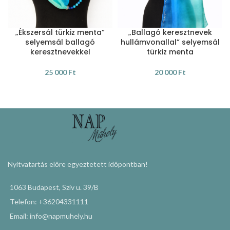
„Ékszersál türkiz menta”
„Ballagó keresztnevek
selyemsál ballagó
hullámvonallal” selyemsál
keresztnevekkel
türkiz menta
25 000
Ft
20 000
Ft
KOSÁRBA TESZEM
KOSÁRBA TESZEM
Nyitvatartás előre egyeztetett időpontban!
1063 Budapest, Szív u. 39/B
Telefon: +36204331111
Email: info@napmuhely.hu