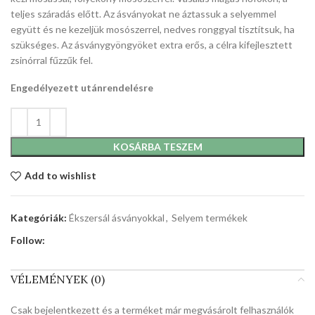
teljes száradás előtt. Az ásványokat ne áztassuk a selyemmel
együtt és ne kezeljük mosószerrel, nedves ronggyal tisztítsuk, ha
szükséges. Az ásványgyöngyöket extra erős, a célra kifejlesztett
zsinórral fűzzűk fel.
Engedélyezett utánrendelésre
KOSÁRBA TESZEM
Add to wishlist
Kategóriák:
Ékszersál ásványokkal
,
Selyem termékek
Follow:
VÉLEMÉNYEK (0)
Csak bejelentkezett és a terméket már megvásárolt felhasználók