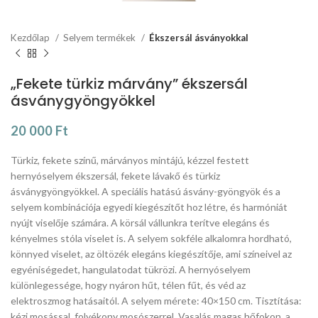
Kezdőlap
Selyem termékek
Ékszersál ásványokkal
„Fekete türkiz márvány” ékszersál
ásványgyöngyökkel
20 000
Ft
Türkiz, fekete színű, márványos mintájú, kézzel festett
hernyóselyem ékszersál, fekete lávakő és türkiz
ásványgyöngyökkel. A speciális hatású ásvány-gyöngyök és a
selyem kombinációja egyedi kiegészítőt hoz létre, és harmóniát
nyújt viselője számára. A körsál vállunkra terítve elegáns és
kényelmes stóla viselet is. A selyem sokféle alkalomra hordható,
könnyed viselet, az öltözék elegáns kiegészítője, ami színeivel az
egyéniségedet, hangulatodat tükrözi. A hernyóselyem
különlegessége, hogy nyáron hűt, télen fűt, és véd az
elektroszmog hatásaitól. A selyem mérete: 40×150 cm. Tisztítása:
kézi mosással, folyékony mosószerrel. Vasalás magas hőfokon, a