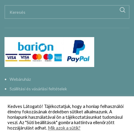
Webáruház
Szállítási és vásárlási feltételek
Adatkezelési nyilatkozat
Kedves Látogató! Tájékoztatjuk, hogy a honlap felhasználói
Impresszum
élmény fokozásának érdekében sütiket alkalmazunk. A
honlapunk használatával ön a tájékoztatásunkat tudomásul
Kapcsolat
veszi. Az "Süti beállítások" gombra kattintva ellenőrzött
hozzájárulást adhat.
Mik azok a sütik?