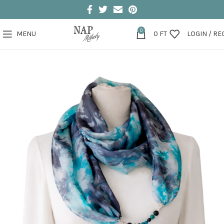
0
MENU
0
FT
LOGIN / RE