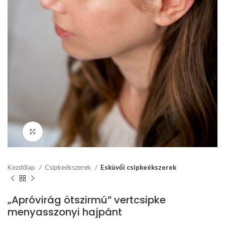
Click to enlarge
Kezdőlap
Csipkeékszerek
Esküvői csipkeékszerek
„Apróvirág ötszirmú” vertcsipke
menyasszonyi hajpánt