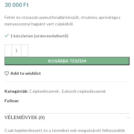
30 000
Ft
Fehér és rózsaszín pamutfonallal készült, ötszirmú, apróvirágos
menyasszonyi hajpánt vert csipkéből.
1 készleten (utánrendelhető)
KOSÁRBA TESZEM
Add to wishlist
Kategóriák:
Csipkeékszerek
,
Esküvői csipkeékszerek
Follow:
VÉLEMÉNYEK (0)
Csak bejelentkezett és a terméket már megvásárolt felhasználók