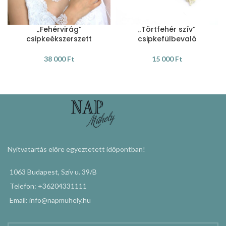
„Fehérvirág”
„Törtfehér szív”
csipkeékszerszett
csipkefülbevaló
38 000
Ft
15 000
Ft
KOSÁRBA TESZEM
KOSÁRBA TESZEM
Nyitvatartás előre egyeztetett időpontban!
1063 Budapest, Szív u. 39/B
Telefon: +36204331111
Email: info@napmuhely.hu