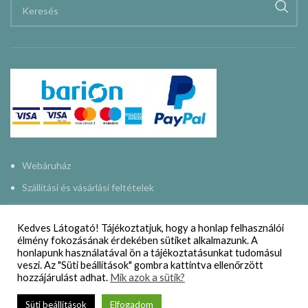
Webáruház
Szállítási és vásárlási feltételek
Adatkezelési nyilatkozat
Kedves Látogató! Tájékoztatjuk, hogy a honlap felhasználói
Impresszum
élmény fokozásának érdekében sütiket alkalmazunk. A
honlapunk használatával ön a tájékoztatásunkat tudomásul
Kapcsolat
veszi. Az "Süti beállítások" gombra kattintva ellenőrzött
hozzájárulást adhat.
Mik azok a sütik?
NAPMŰHELY
2015-2024
Süti beállítások
Elfogadom