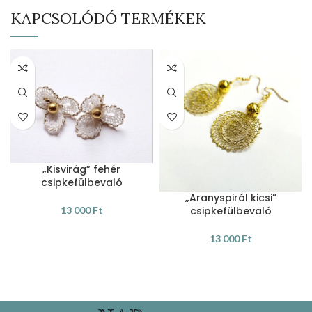
KAPCSOLÓDÓ TERMÉKEK
„Kisvirág” fehér
csipkefülbevaló
„Aranyspirál kicsi”
csipkefülbevaló
13 000
Ft
KOSÁRBA TESZEM
13 000
Ft
KOSÁRBA TESZEM