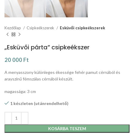
Kezdőlap
Csipkeékszerek
Esküvői csipkeékszerek
„Esküvői párta” csipkeékszer
20 000
Ft
A menyasszony különleges ékessége fehér pamut cérnából és
arayszínű fémszálas cérnából készült.
magassága: 3 cm
1 készleten (utánrendelhető)
KOSÁRBA TESZEM