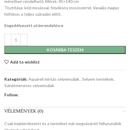
méretben rendelhető. Méret: 45×140 cm
Tisztítása: kézi mosással, folyékony mosószerrel. Vasalás magas
hőfokon, a teljes száradás előtt.
Engedélyezett utánrendelésre
KOSÁRBA TESZEM
Add to wishlist
Kategóriák:
Aquarell mintás selyemsálak
,
Selyem termékek
,
Színátmenetes selyemsálak
Follow:
VÉLEMÉNYEK (0)
Csak bejelentkezett és a terméket már megvásárolt felhasználók
írhatnak véleményt.