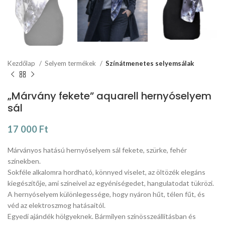
Kezdőlap
Selyem termékek
Színátmenetes selyemsálak
„Márvány fekete” aquarell hernyóselyem
sál
17 000
Ft
Márványos hatású hernyóselyem sál fekete, szürke, fehér
színekben.
Sokféle alkalomra hordható, könnyed viselet, az öltözék elegáns
kiegészítője, ami színeivel az egyéniségedet, hangulatodat tükrözi.
A hernyóselyem különlegessége, hogy nyáron hűt, télen fűt, és
véd az elektroszmog hatásaitól.
Egyedi ajándék hölgyeknek. Bármilyen színösszeállításban és