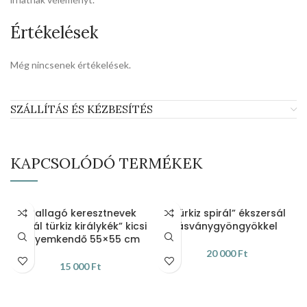
Értékelések
Még nincsenek értékelések.
SZÁLLÍTÁS ÉS KÉZBESÍTÉS
KAPCSOLÓDÓ TERMÉKEK
„Ballagó keresztnevek
„Türkiz spirál” ékszersál
spirál türkiz királykék” kicsi
ásványgyöngyökkel
selyemkendő 55×55 cm
20 000
Ft
15 000
Ft
KOSÁRBA TESZEM
KOSÁRBA TESZEM