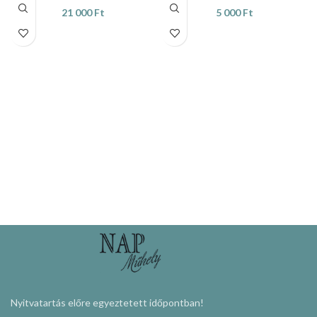
21 000
Ft
5 000
Ft
KOSÁRBA TESZEM
KOSÁRBA TESZEM
Nyitvatartás előre egyeztetett időpontban!