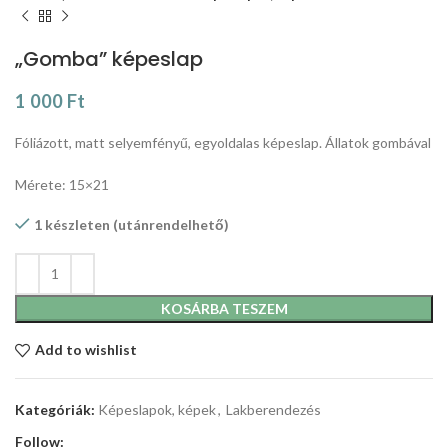
„Gomba” képeslap
1 000
Ft
Fóliázott, matt selyemfényű, egyoldalas képeslap. Állatok gombával
Mérete: 15×21
1 készleten (utánrendelhető)
KOSÁRBA TESZEM
Add to wishlist
Kategóriák:
Képeslapok, képek
,
Lakberendezés
Follow: