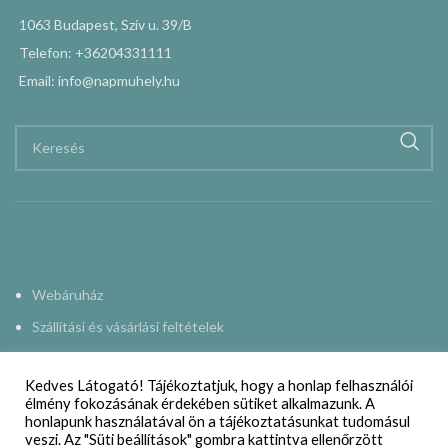
1063 Budapest, Szív u. 39/B
Telefon: +36204331111
Email: info@napmuhely.hu
Webáruház
Szállítási és vásárlási feltételek
Adatkezelési nyilatkozat
Kedves Látogató! Tájékoztatjuk, hogy a honlap felhasználói
Impresszum
élmény fokozásának érdekében sütiket alkalmazunk. A
honlapunk használatával ön a tájékoztatásunkat tudomásul
Kapcsolat
veszi. Az "Süti beállítások" gombra kattintva ellenőrzött