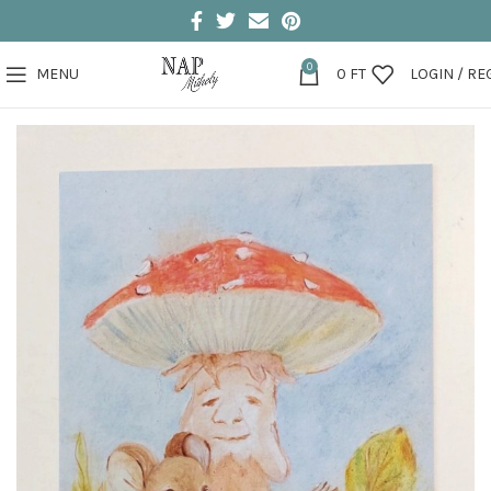
0
MENU
0
FT
LOGIN / RE