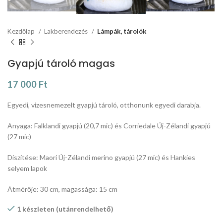
Kezdőlap
Lakberendezés
Lámpák, tárolók
Gyapjú tároló magas
17 000
Ft
Egyedi, vizesnemezelt gyapjú tároló, otthonunk egyedi darabja.
Anyaga: Falklandi gyapjú (20,7 mic) és Corriedale Új-Zélandi gyapjú
(27 mic)
Díszítése: Maori Új-Zélandi merino gyapjú (27 mic) és Hankies
selyem lapok
Átmérője: 30 cm, magassága: 15 cm
1 készleten (utánrendelhető)