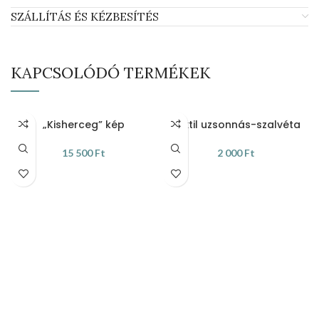
SZÁLLÍTÁS ÉS KÉZBESÍTÉS
KAPCSOLÓDÓ TERMÉKEK
„Kisherceg” kép
Textil uzsonnás-szalvéta
15 500
Ft
2 000
Ft
KOSÁRBA TESZEM
KOSÁRBA TESZEM