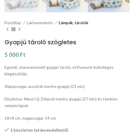
Kezdőlap
Lakberendezés
Lámpák, tárolók
Gyapjú tároló szögletes
5 000
Ft
Egyedi, vizesnemezelt gyapjú tároló, otthonunk különleges
kiegészítője.
Alapanyaga: ausztrál merino gyapjú (21 mic)
Díszítése: Maori Új-Zélandi merino gyapjú (27 mic) és Hankies
selyem lapok
18×8 cm, magassága: 14 cm
1 készleten (utánrendelhető)