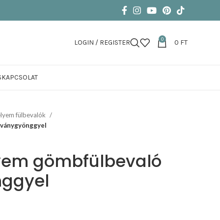
0
LOGIN / REGISTER
0
FT
S
KAPCSOLAT
lyem fülbevalók
ásványgyönggyel
lyem gömbfülbevaló
ggyel