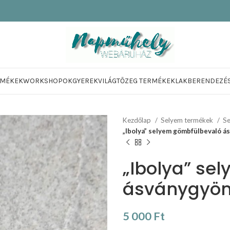
RMÉKEK
WORKSHOPOK
GYEREKVILÁG
TŐZEG TERMÉKEK
LAKBERENDEZÉ
Kezdőlap
Selyem termékek
Se
„Ibolya” selyem gömbfülbevaló 
„Ibolya” se
ásványgyön
5 000
Ft