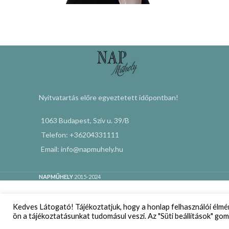
Nyitvatartás előre egyeztetett időpontban!
1063 Budapest, Szív u. 39/B
Telefon: +36204331111
Email: info@napmuhely.hu
NAPMŰHELY
2015-2024
Kedves Látogató! Tájékoztatjuk, hogy a honlap felhasználói élm
ön a tájékoztatásunkat tudomásul veszi. Az "Süti beállítások" gom