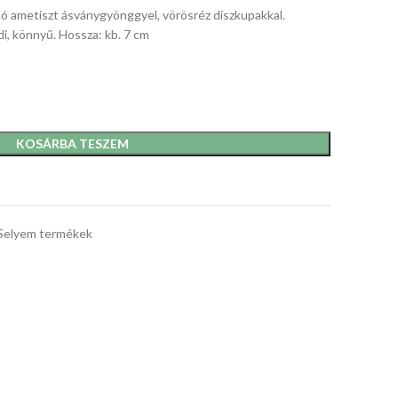
ló ametiszt ásványgyönggyel, vörösréz díszkupakkal.
i, könnyű. Hossza: kb. 7 cm
KOSÁRBA TESZEM
Selyem termékek