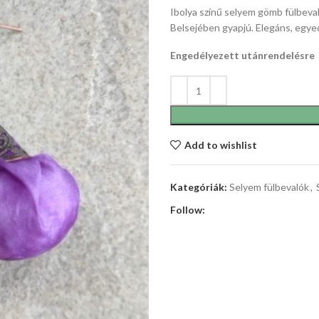
Ibolya színű selyem gömb fülbeva
Belsejében gyapjú. Elegáns, egyed
Engedélyezett utánrendelésre
Add to wishlist
Kategóriák:
Selyem fülbevalók
,
Follow: