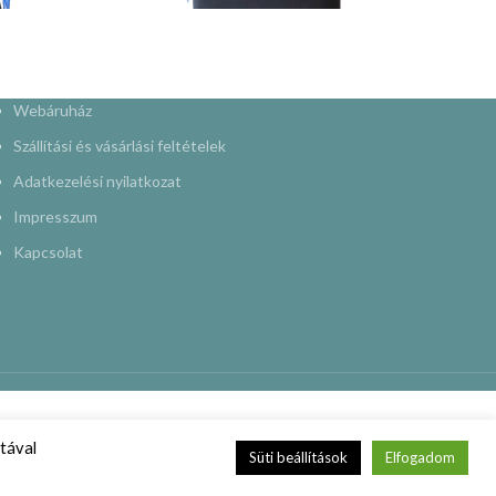
Webáruház
Szállítási és vásárlási feltételek
Adatkezelési nyilatkozat
Impresszum
Kapcsolat
tával
Süti beállítások
Elfogadom