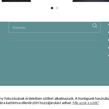
ény fokozásának érdekében sütiket alkalmazunk. A honlapunk használa
bra kattintva ellenőrzött hozzájárulást adhat.
Mik azok a sütik?