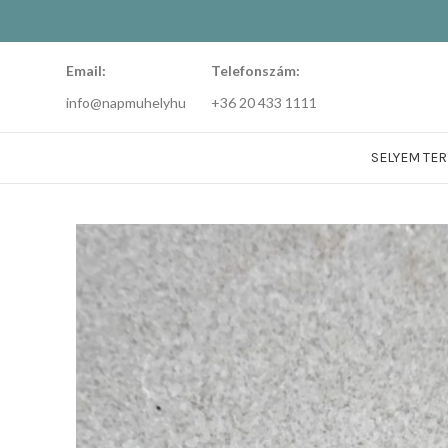
Email:
Telefonszám:
info@napmuhelyhu
+36 20 433 1111
SELYEM TE