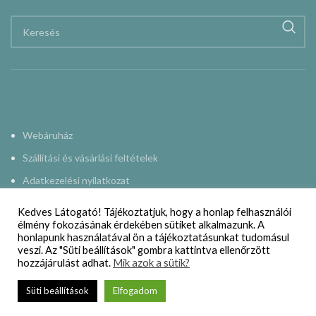
Webáruház
Szállítási és vásárlási feltételek
Adatkezelési nyilatkozat
Impresszum
Kedves Látogató! Tájékoztatjuk, hogy a honlap felhasználói
élmény fokozásának érdekében sütiket alkalmazunk. A
Kapcsolat
honlapunk használatával ön a tájékoztatásunkat tudomásul
veszi. Az "Süti beállítások" gombra kattintva ellenőrzött
hozzájárulást adhat.
Mik azok a sütik?
NAPMŰHELY
2015-2024
Süti beállítások
Elfogadom
„Kalocsai