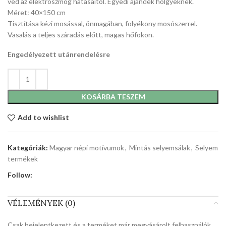
véd az elektroszmog hatásaitól. Egyedi ajándék hölgyeknek.
Méret: 40×150 cm
Tisztítása kézi mosással, önmagában, folyékony mosószerrel.
Vasalás a teljes száradás előtt, magas hőfokon.
Engedélyezett utánrendelésre
KOSÁRBA TESZEM
Add to wishlist
Kategóriák:
Magyar népi motívumok
,
Mintás selyemsálak
,
Selyem
termékek
Follow:
VÉLEMÉNYEK (0)
Csak bejelentkezett és a terméket már megvásárolt felhasználók