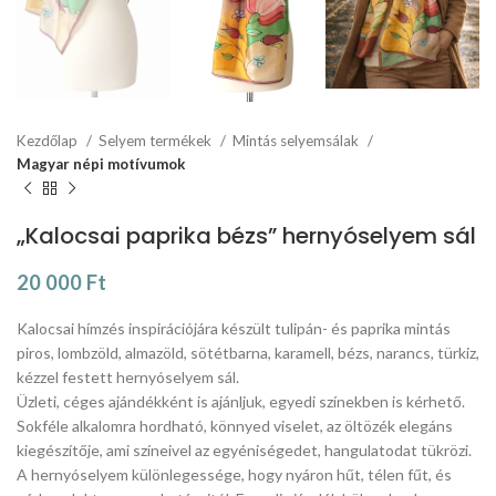
Kezdőlap
Selyem termékek
Mintás selyemsálak
Magyar népi motívumok
„Kalocsai paprika bézs” hernyóselyem sál
20 000
Ft
Kalocsai hímzés inspirációjára készült tulipán- és paprika mintás
piros, lombzöld, almazöld, sötétbarna, karamell, bézs, narancs, türkiz,
kézzel festett hernyóselyem sál.
Üzleti, céges ajándékként is ajánljuk, egyedi színekben is kérhető.
Sokféle alkalomra hordható, könnyed viselet, az öltözék elegáns
kiegészítője, ami színeivel az egyéniségedet, hangulatodat tükrözi.
A hernyóselyem különlegessége, hogy nyáron hűt, télen fűt, és