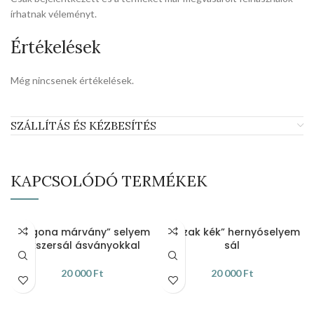
írhatnak véleményt.
Értékelések
Még nincsenek értékelések.
SZÁLLÍTÁS ÉS KÉZBESÍTÉS
KAPCSOLÓDÓ TERMÉKEK
„Orgona márvány” selyem
„Házak kék” hernyóselyem
ékszersál ásványokkal
sál
20 000
Ft
20 000
Ft
KOSÁRBA TESZEM
KOSÁRBA TESZEM