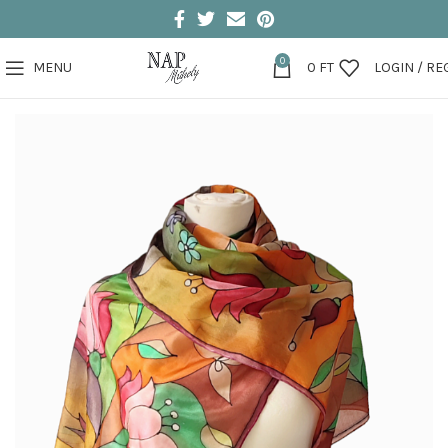
0
MENU
0
FT
LOGIN / RE