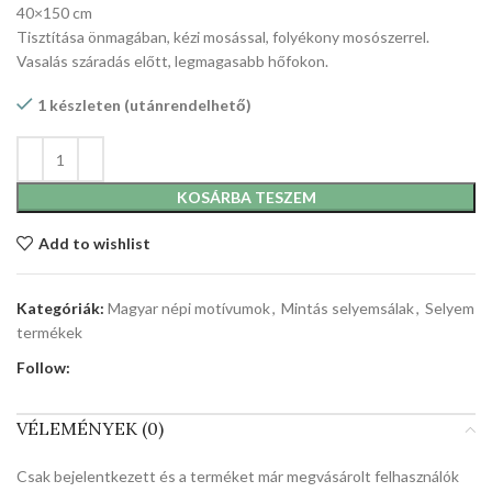
40×150 cm
Tisztítása önmagában, kézi mosással, folyékony mosószerrel.
Vasalás száradás előtt, legmagasabb hőfokon.
1 készleten (utánrendelhető)
KOSÁRBA TESZEM
Add to wishlist
Kategóriák:
Magyar népi motívumok
,
Mintás selyemsálak
,
Selyem
termékek
Follow:
VÉLEMÉNYEK (0)
Csak bejelentkezett és a terméket már megvásárolt felhasználók