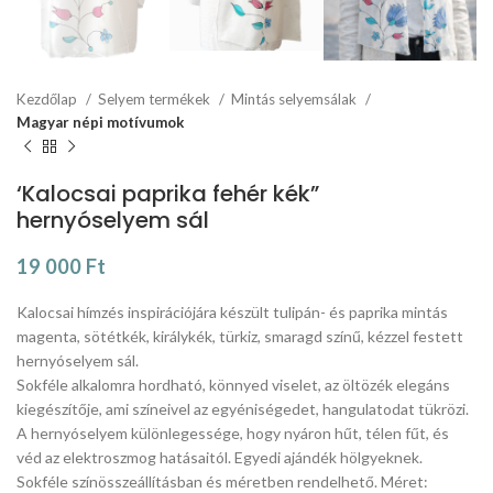
Kezdőlap
Selyem termékek
Mintás selyemsálak
Magyar népi motívumok
‘Kalocsai paprika fehér kék”
hernyóselyem sál
19 000
Ft
Kalocsai hímzés inspirációjára készült tulipán- és paprika mintás
magenta, sötétkék, királykék, türkiz, smaragd színű, kézzel festett
hernyóselyem sál.
Sokféle alkalomra hordható, könnyed viselet, az öltözék elegáns
kiegészítője, ami színeivel az egyéniségedet, hangulatodat tükrözi.
A hernyóselyem különlegessége, hogy nyáron hűt, télen fűt, és
véd az elektroszmog hatásaitól. Egyedi ajándék hölgyeknek.
Sokféle színösszeállításban és méretben rendelhető. Méret: