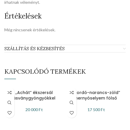
írhatnak véleményt.
Értékelések
Még nincsenek értékelések.
SZÁLLÍTÁS ÉS KÉZBESÍTÉS
KAPCSOLÓDÓ TERMÉKEK
„Achát” ékszersál
„Bordó-narancs-zöld”
ásványgyöngyökkel
hernyóselyem fölső
20 000
Ft
17 500
Ft
KOSÁRBA TESZEM
KOSÁRBA TESZEM