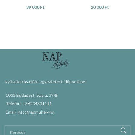
39 000
Ft
20 000
Ft
KOSÁRBA TESZEM
KOSÁRBA TESZEM
Nyitvatartás előre egyeztetett időpontban!
1063 Budapest, Szív u. 39/B
Telefon: +36204331111
Email: info@napmuhely.hu