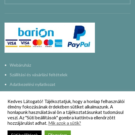
Webáruház
Szállítási és vásárlási feltételek
Adatkezelési nyilatkozat
Impresszum
Kedves Látogató! Tájékoztatjuk, hogy a honlap felhasználói
Kapcsolat
élmény fokozásának érdekében sütiket alkalmazunk. A
honlapunk használatával ön a tájékoztatásunkat tudomásul
veszi. Az "Süti beállítások" gombra kattintva ellenőrzött
hozzájárulást adhat.
Mik azok a sütik?
NAPMŰHELY
2015-2024