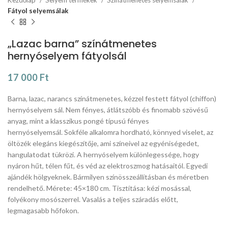
Fátyol selyemsálak
„Lazac barna” színátmenetes
hernyóselyem fátyolsál
17 000
Ft
Barna, lazac, narancs színátmenetes, kézzel festett fátyol (chiffon)
hernyóselyem sál. Nem fényes, átlátszóbb és finomabb szövésű
anyag, mint a klasszikus pongé típusú fényes
hernyóselyemsál. Sokféle alkalomra hordható, könnyed viselet, az
öltözék elegáns kiegészítője, ami színeivel az egyéniségedet,
hangulatodat tükrözi. A hernyóselyem különlegessége, hogy
nyáron hűt, télen fűt, és véd az elektroszmog hatásaitól. Egyedi
ajándék hölgyeknek. Bármilyen színösszeállításban és méretben
rendelhető. Mérete: 45×180 cm. Tisztítása: kézi mosással,
folyékony mosószerrel. Vasalás a teljes száradás előtt,
legmagasabb hőfokon.