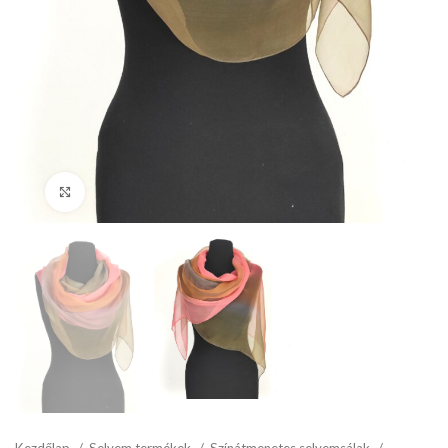
Click to enlarge
Kezdőlap
Selyem termékek
Színátmenetes selyemsálak