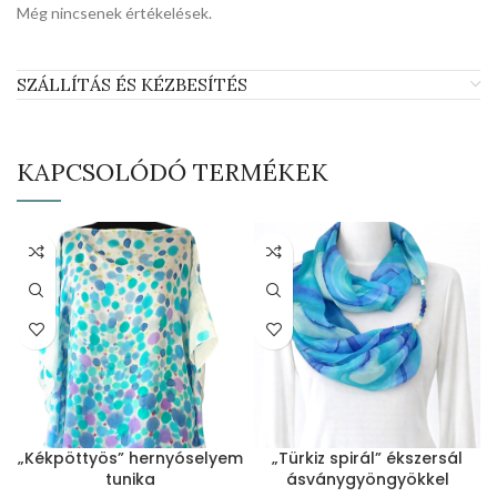
Még nincsenek értékelések.
SZÁLLÍTÁS ÉS KÉZBESÍTÉS
KAPCSOLÓDÓ TERMÉKEK
„Kékpöttyös” hernyóselyem
„Türkiz spirál” ékszersál
tunika
ásványgyöngyökkel