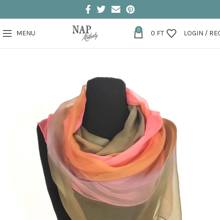
0
MENU
0
FT
LOGIN / RE