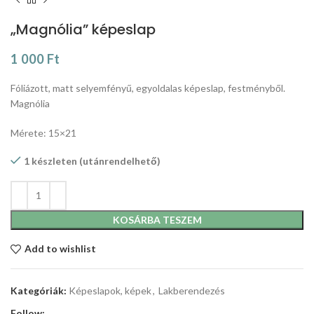
„Magnólia” képeslap
1 000
Ft
Fóliázott, matt selyemfényű, egyoldalas képeslap, festményből.
Magnólia
Mérete: 15×21
1 készleten (utánrendelhető)
KOSÁRBA TESZEM
Add to wishlist
Kategóriák:
Képeslapok, képek
,
Lakberendezés
Follow: