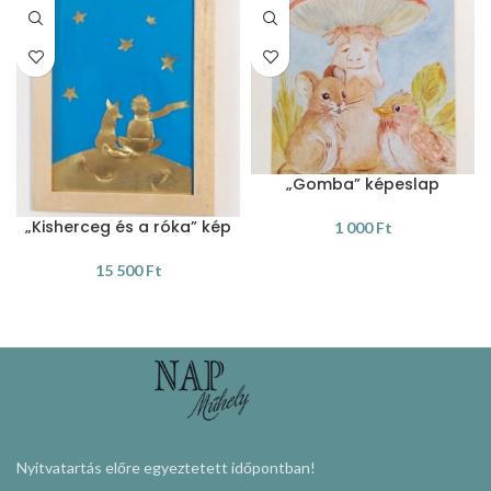
„Gomba” képeslap
„Kisherceg és a róka” kép
1 000
Ft
KOSÁRBA TESZEM
15 500
Ft
KOSÁRBA TESZEM
Nyitvatartás előre egyeztetett időpontban!