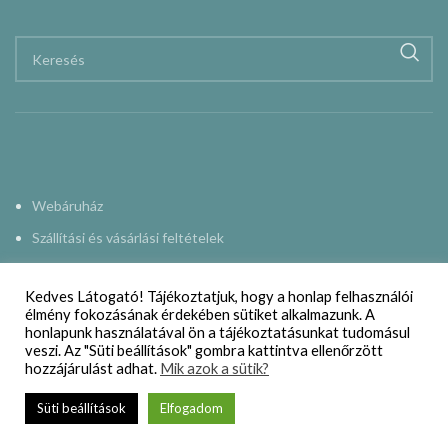
Webáruház
Szállítási és vásárlási feltételek
Adatkezelési nyilatkozat
Kedves Látogató! Tájékoztatjuk, hogy a honlap felhasználói
Impresszum
élmény fokozásának érdekében sütiket alkalmazunk. A
honlapunk használatával ön a tájékoztatásunkat tudomásul
Kapcsolat
veszi. Az "Süti beállítások" gombra kattintva ellenőrzött
hozzájárulást adhat.
Mik azok a sütik?
NAPMŰHELY
2015-2024
Süti beállítások
Elfogadom