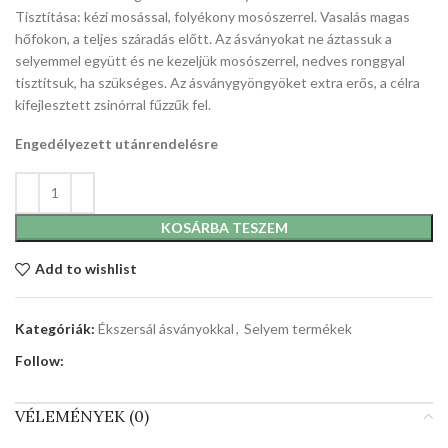
Tisztítása: kézi mosással, folyékony mosószerrel. Vasalás magas
hőfokon, a teljes száradás előtt. Az ásványokat ne áztassuk a
selyemmel együtt és ne kezeljük mosószerrel, nedves ronggyal
tisztítsuk, ha szükséges. Az ásványgyöngyöket extra erős, a célra
kifejlesztett zsinórral fűzzűk fel.
Engedélyezett utánrendelésre
KOSÁRBA TESZEM
Add to wishlist
Kategóriák:
Ékszersál ásványokkal
,
Selyem termékek
Follow:
VÉLEMÉNYEK (0)