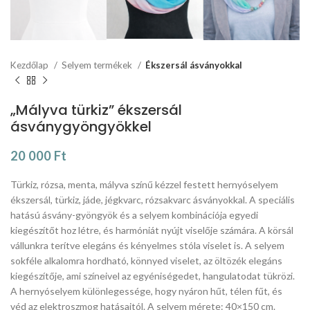
Kezdőlap
Selyem termékek
Ékszersál ásványokkal
„Mályva türkiz” ékszersál
ásványgyöngyökkel
20 000
Ft
Türkiz, rózsa, menta, mályva színű kézzel festett hernyóselyem
ékszersál, türkiz, jáde, jégkvarc, rózsakvarc ásványokkal. A speciális
hatású ásvány-gyöngyök és a selyem kombinációja egyedi
kiegészítőt hoz létre, és harmóniát nyújt viselője számára. A körsál
vállunkra terítve elegáns és kényelmes stóla viselet is. A selyem
sokféle alkalomra hordható, könnyed viselet, az öltözék elegáns
kiegészítője, ami színeivel az egyéniségedet, hangulatodat tükrözi.
A hernyóselyem különlegessége, hogy nyáron hűt, télen fűt, és
véd az elektroszmog hatásaitól. A selyem mérete: 40×150 cm.