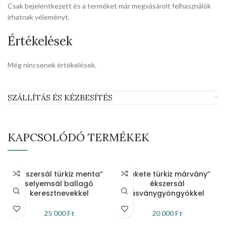
Csak bejelentkezett és a terméket már megvásárolt felhasználók
írhatnak véleményt.
Értékelések
Még nincsenek értékelések.
SZÁLLÍTÁS ÉS KÉZBESÍTÉS
KAPCSOLÓDÓ TERMÉKEK
„Ékszersál türkiz menta”
„Fekete türkiz márvány”
selyemsál ballagó
ékszersál
keresztnevekkel
ásványgyöngyökkel
25 000
Ft
20 000
Ft