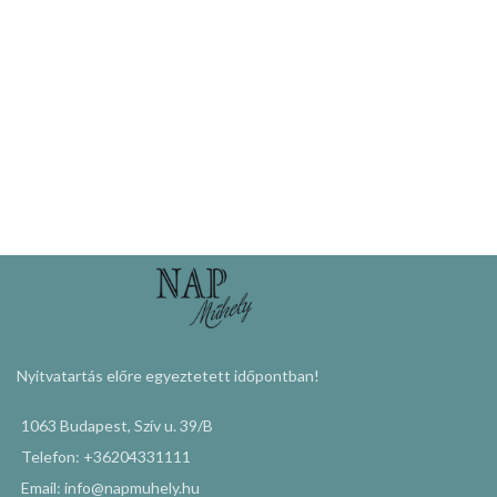
KOSÁRBA TESZEM
KOSÁRBA TESZEM
Nyitvatartás előre egyeztetett időpontban!
1063 Budapest, Szív u. 39/B
Telefon: +36204331111
Email: info@napmuhely.hu