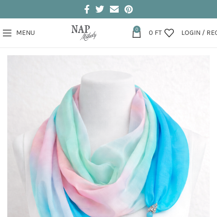
0
MENU
0
FT
LOGIN / RE