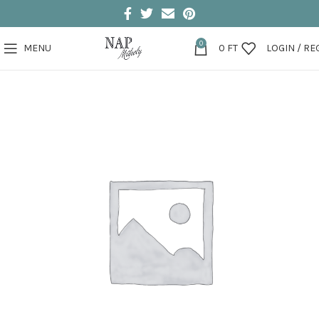
0
MENU
0
FT
LOGIN / RE