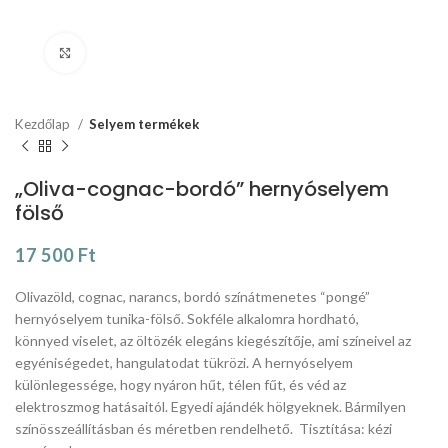
Click to enlarge
Kezdőlap
Selyem termékek
„Oliva-cognac-bordó” hernyóselyem
fölső
17 500
Ft
Olivazöld, cognac, narancs, bordó színátmenetes “pongé”
hernyóselyem tunika-fölső. Sokféle alkalomra hordható,
könnyed viselet, az öltözék elegáns kiegészítője, ami színeivel az
egyéniségedet, hangulatodat tükrözi. A hernyóselyem
különlegessége, hogy nyáron hűt, télen fűt, és véd az
elektroszmog hatásaitól. Egyedi ajándék hölgyeknek. Bármilyen
színösszeállításban és méretben rendelhető. Tisztítása: kézi