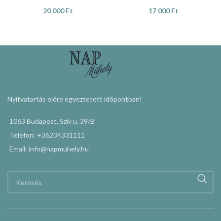
20 000
Ft
17 000
Ft
KOSÁRBA TESZEM
KOSÁRBA TESZEM
Nyitvatartás előre egyeztetett időpontban!
1063 Budapest, Szív u. 39/B
Telefon: +36204331111
Email: info@napmuhely.hu