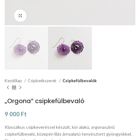
Click to enlarge
Kezdőlap
Csipkeékszerek
Csipkefülbevalók
„Orgona” csipkefülbevaló
9 000
Ft
Klasszikus csipkeveréssel készült, kör alakú, orgonaszínű
csipkefülbevaló, közepén lilás árnyalatú tenyésztett gyöngyökkel.