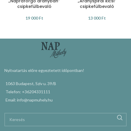
„Napraforgó aranyban”
„Aranyspirál kicsi”
csipkefülbevaló
csipkefülbevaló
19 000
Ft
13 000
Ft
KOSÁRBA TESZEM
KOSÁRBA TESZEM
Nyitvatartás előre egyeztetett időpontban!
1063 Budapest, Szív u. 39/B
Telefon: +36204331111
Email: info@napmuhely.hu