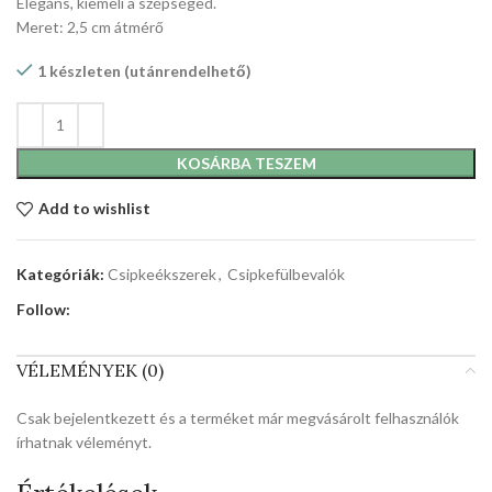
Elegáns, kiemeli a szépséged.
Meret: 2,5 cm átmérő
1 készleten (utánrendelhető)
KOSÁRBA TESZEM
Add to wishlist
Kategóriák:
Csipkeékszerek
,
Csipkefülbevalók
Follow:
VÉLEMÉNYEK (0)
Csak bejelentkezett és a terméket már megvásárolt felhasználók
írhatnak véleményt.