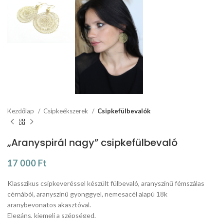
Kezdőlap
Csipkeékszerek
Csipkefülbevalók
„Aranyspirál nagy” csipkefülbevaló
17 000
Ft
Klasszikus csipkeveréssel készült fülbevaló, aranyszínű fémszálas
cérnából, aranyszínű gyönggyel, nemesacél alapú 18k
aranybevonatos akasztóval.
Elegáns, kiemeli a szépséged.