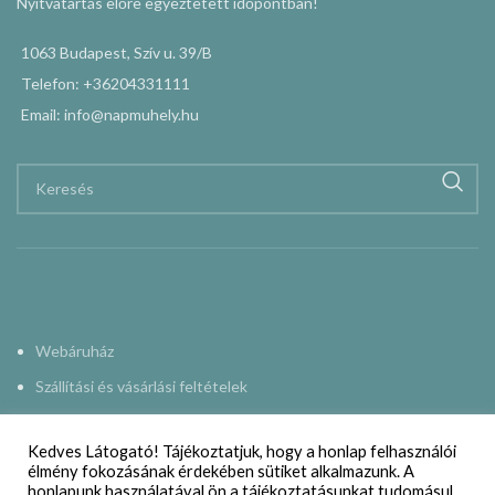
Nyitvatartás előre egyeztetett időpontban!
1063 Budapest, Szív u. 39/B
Telefon: +36204331111
Email: info@napmuhely.hu
Webáruház
Szállítási és vásárlási feltételek
Adatkezelési nyilatkozat
Kedves Látogató! Tájékoztatjuk, hogy a honlap felhasználói
Impresszum
élmény fokozásának érdekében sütiket alkalmazunk. A
honlapunk használatával ön a tájékoztatásunkat tudomásul
Kapcsolat