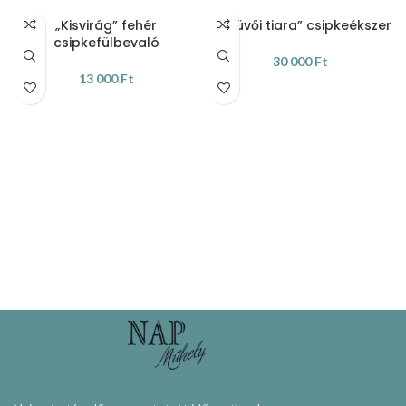
„Kisvirág” fehér
„Esküvői tiara” csipkeékszer
csipkefülbevaló
30 000
Ft
13 000
Ft
KOSÁRBA TESZEM
KOSÁRBA TESZEM