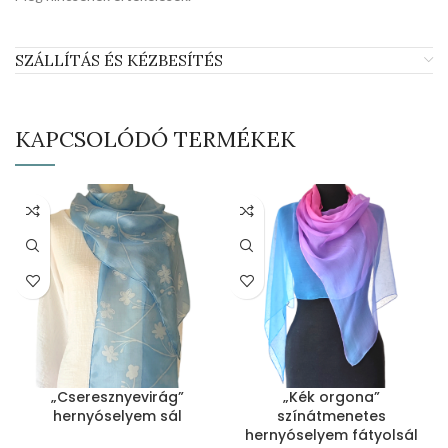
SZÁLLÍTÁS ÉS KÉZBESÍTÉS
KAPCSOLÓDÓ TERMÉKEK
„Cseresznyevirág”
„Kék orgona”
hernyóselyem sál
színátmenetes
hernyóselyem fátyolsál