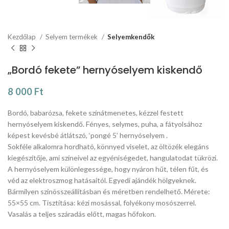
Kezdőlap
Selyem termékek
Selyemkendők
„Bordó fekete” hernyóselyem kiskendő
8 000
Ft
Bordó, babarózsa, fekete színátmenetes, kézzel festett
hernyóselyem kiskendő. Fényes, selymes, puha, a fátyolsához
képest kevésbé átlátszó, ‘pongé 5’ hernyóselyem .
Sokféle alkalomra hordható, könnyed viselet, az öltözék elegáns
kiegészítője, ami színeivel az egyéniségedet, hangulatodat tükrözi.
A hernyóselyem különlegessége, hogy nyáron hűt, télen fűt, és
véd az elektroszmog hatásaitól. Egyedi ajándék hölgyeknek.
Bármilyen színösszeállításban és méretben rendelhető. Mérete:
55×55 cm. Tisztítása: kézi mosással, folyékony mosószerrel.
Vasalás a teljes száradás előtt, magas hőfokon.