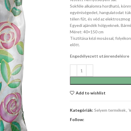
Sokféle alkalomra hordható, könnye
egyéniségedet, hangulatodat tük
télen fűt, és véd az elektroszmog 
Egyedi ajándék hölgyeknek. Bármi
Méret: 40×150 cm
Tisztítása kézi mosással, folyéko
előtt.
Engedélyezett utánrendelésre
Add to wishlist
Kategóriák:
Selyem termékek
,
V
Follow: