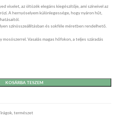
d viselet, az öltözék elegáns kiegészítője, ami színeivel az
rözi. A hernyóselyem különlegessége, hogy nyáron hűt,
hatásaitól.
lyen színösszeállításban és sokféle méretben rendelhető.
ny mosószerrel. Vasalás magas hőfokon, a teljes száradás
KOSÁRBA TESZEM
irágok, természet