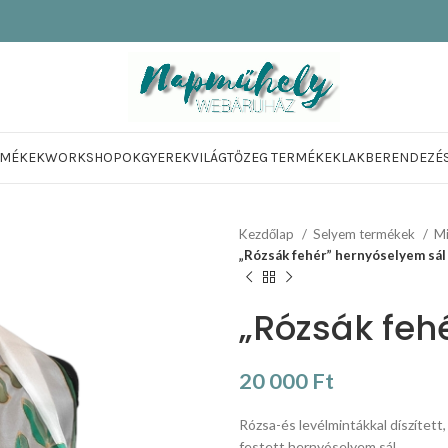
RMÉKEK
WORKSHOPOK
GYEREKVILÁG
TŐZEG TERMÉKEK
LAKBERENDEZÉ
Kezdőlap
Selyem termékek
Mi
„Rózsák fehér” hernyóselyem sál
„Rózsák feh
20 000
Ft
Rózsa-és levélmintákkal díszített, 
festett hernyóselyem sál.