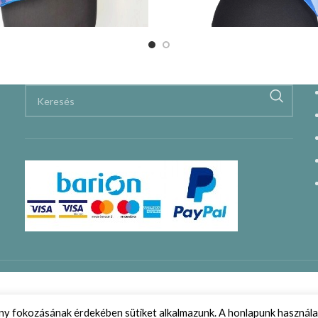
ény fokozásának érdekében sütiket alkalmazunk. A honlapunk használa