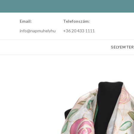
Email:
Telefonszám:
info@napmuhelyhu
+36 20 433 1111
SELYEM TE