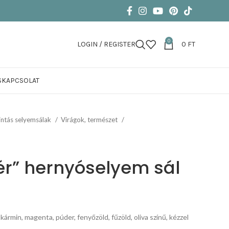
0
LOGIN / REGISTER
0
FT
S
KAPCSOLAT
ntás selyemsálak
Virágok, természet
ér” hernyóselyem sál
kármin, magenta, púder, fenyőzöld, fűzöld, oliva színű, kézzel