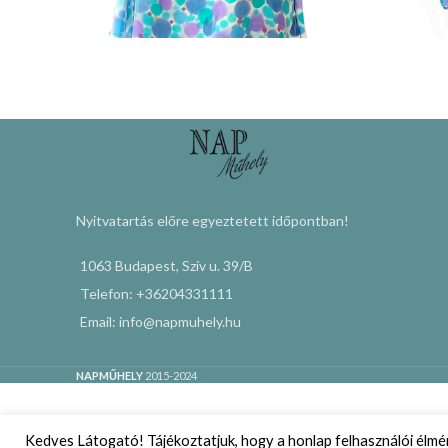
Nyitvatartás előre egyeztetett időpontban!
1063 Budapest, Szív u. 39/B
Telefon: +36204331111
Email: info@napmuhely.hu
NAPMŰHELY
2015-2024
Kedves Látogató! Tájékoztatjuk, hogy a honlap felhasználói élm