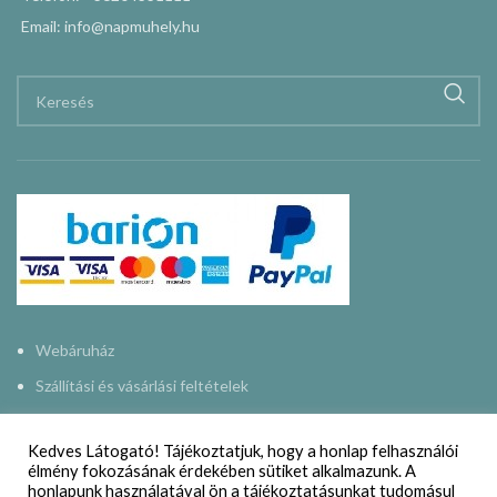
Email: info@napmuhely.hu
Webáruház
Szállítási és vásárlási feltételek
Adatkezelési nyilatkozat
Kedves Látogató! Tájékoztatjuk, hogy a honlap felhasználói
Impresszum
élmény fokozásának érdekében sütiket alkalmazunk. A
honlapunk használatával ön a tájékoztatásunkat tudomásul
Kapcsolat