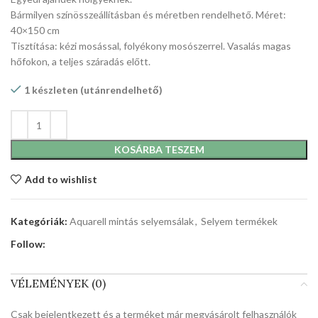
Bármilyen színösszeállításban és méretben rendelhető. Méret:
40×150 cm
Tisztítása: kézi mosással, folyékony mosószerrel. Vasalás magas
hőfokon, a teljes száradás előtt.
1 készleten (utánrendelhető)
KOSÁRBA TESZEM
Add to wishlist
Kategóriák:
Aquarell mintás selyemsálak
,
Selyem termékek
Follow:
VÉLEMÉNYEK (0)
Csak bejelentkezett és a terméket már megvásárolt felhasználók