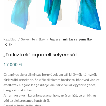
Kezdőlap
Selyem termékek
Aquarell mintás selyemsálak
„Türkiz kék” aquarell selyemsál
17 000
Ft
Organikus akvarell mintás hernyóselyem sál királykék, türkizkék,
türkizzöld színekben. Sokféle alkalomra hordható, könnyed viselet,
az öltözék elegáns kiegészítője, ami színeivel az egyéniségedet,
hangulatodat tükrözi.
A hernyóselyem különlegessége, hogy nyáron hűt, télen fűt, és
véd az elektroszmog hatásaitól.
Egyedi ajándék hölgyeknek.