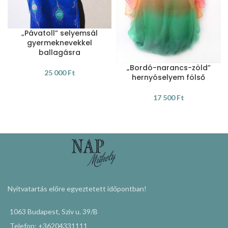
„Pávatoll” selyemsál
gyermeknevekkel
ballagásra
„Bordó-narancs-zöld”
25 000
Ft
hernyóselyem fölső
KOSÁRBA TESZEM
17 500
Ft
KOSÁRBA TESZEM
Nyitvatartás előre egyeztetett időpontban!
1063 Budapest, Szív u. 39/B
Telefon: +36204331111