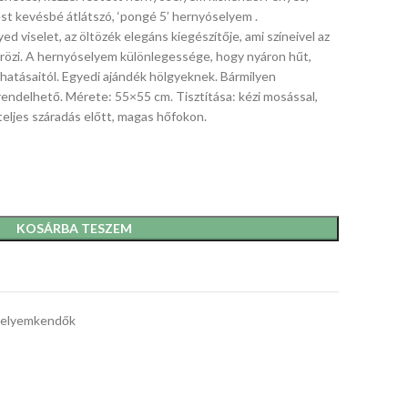
st kevésbé átlátszó, ‘pongé 5’ hernyóselyem .
d viselet, az öltözék elegáns kiegészítője, ami színeivel az
rözi. A hernyóselyem különlegessége, hogy nyáron hűt,
 hatásaitól. Egyedi ajándék hölgyeknek. Bármilyen
rendelhető. Mérete: 55×55 cm. Tisztítása: kézi mosással,
teljes száradás előtt, magas hőfokon.
KOSÁRBA TESZEM
elyemkendők