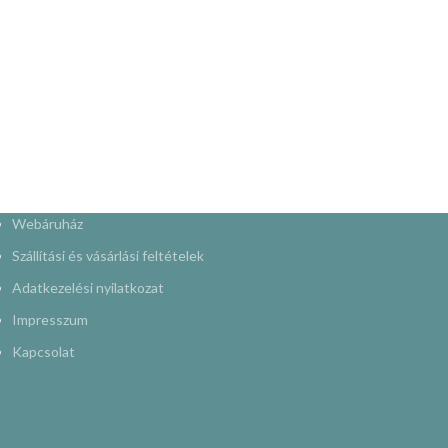
Webáruház
Szállítási és vásárlási feltételek
Adatkezelési nyilatkozat
Impresszum
Kapcsolat