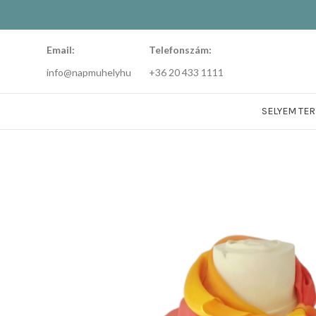
Email:
Telefonszám:
info@napmuhelyhu
+36 20 433 1111
SELYEM TE