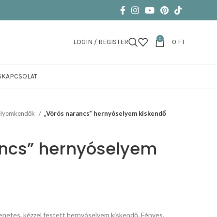
0
LOGIN / REGISTER
0
FT
S
KAPCSOLAT
elyemkendők
„Vörös narancs” hernyóselyem kiskendő
ancs” hernyóselyem
enetes, kézzel festett hernyóselyem kiskendő. Fényes,