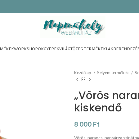
RMÉKEK
WORKSHOPOK
GYEREKVILÁG
TŐZEG TERMÉKEK
LAKBERENDEZÉ
Kezdőlap
Selyem termékek
S
„Vörös nar
kiskendő
8 000
Ft
Vörös, narancs, napsárga színátm