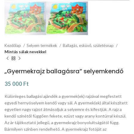
Kezdőlap
Selyem termékek
Ballagás, esküvő, születésnap
Mintás sálak nevekkel
„Gyermekrajz ballagásra” selyemkendő
35 000
Ft
Különleges ballagási ajándék a gyermek(ek) rajzával megfestett
egyedi hernyóselyem kendő vagy sál. A gyermek(ek) által készített
egyetlen nagy rajzot átmásoljuk a selyemre és kifestjük. A rajz a
kendő színétől függően fekete, ezüst vagy arany kontúrral készül.
Az ár tájékoztató jellegű, a gyermekrajz bonyolultságától függ.
Bármilyen színben rendelhető. A gyermekrajz fotóját az