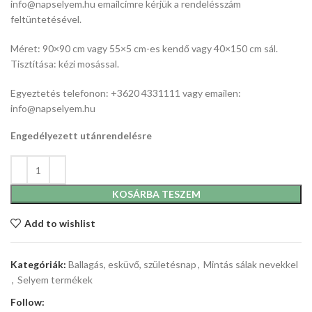
info@napselyem.hu emailcímre kérjük a rendelésszám
feltüntetésével.
Méret: 90×90 cm vagy 55×5 cm-es kendő vagy 40×150 cm sál.
Tisztítása: kézi mosással.
Egyeztetés telefonon: +3620 4331111 vagy emailen:
info@napselyem.hu
Engedélyezett utánrendelésre
KOSÁRBA TESZEM
Add to wishlist
Kategóriák:
Ballagás, esküvő, születésnap
,
Mintás sálak nevekkel
,
Selyem termékek
Follow: