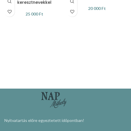
keresztnevekkel
20 000
Ft
25 000
Ft
KOSÁRBA TESZEM
KOSÁRBA TESZEM
Nyitvatartás előre egyeztetett időpontban!