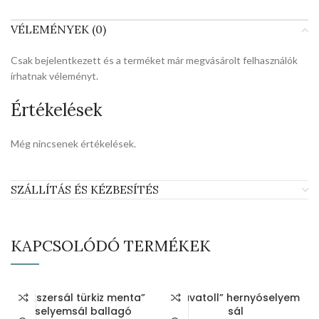
VÉLEMÉNYEK (0)
Csak bejelentkezett és a terméket már megvásárolt felhasználók
írhatnak véleményt.
Értékelések
Még nincsenek értékelések.
SZÁLLÍTÁS ÉS KÉZBESÍTÉS
KAPCSOLÓDÓ TERMÉKEK
„Ékszersál türkiz menta”
„Pávatoll” hernyóselyem
selyemsál ballagó
sál