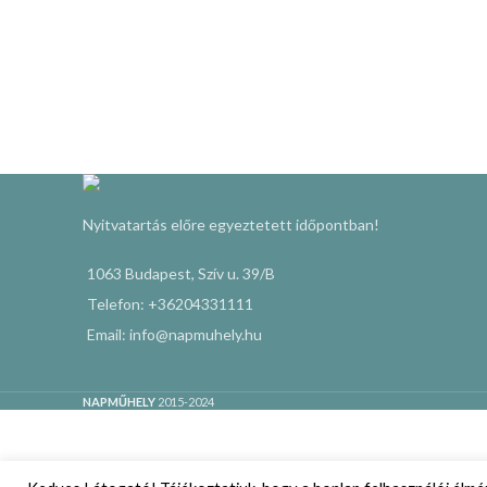
Nyitvatartás előre egyeztetett időpontban!
1063 Budapest, Szív u. 39/B
Telefon: +36204331111
Email: info@napmuhely.hu
NAPMŰHELY
2015-2024