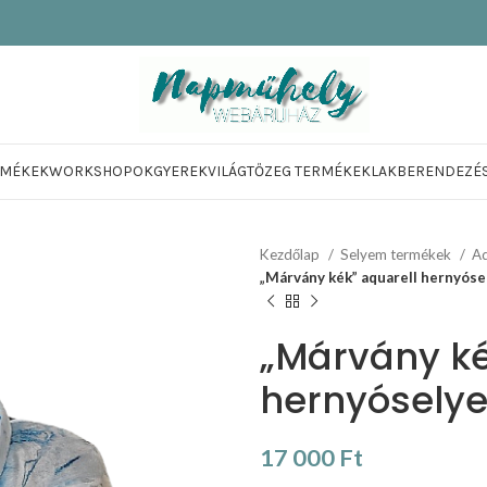
RMÉKEK
WORKSHOPOK
GYEREKVILÁG
TŐZEG TERMÉKEK
LAKBERENDEZÉ
Kezdőlap
Selyem termékek
Aq
„Márvány kék” aquarell hernyóse
„Márvány ké
hernyósely
17 000
Ft