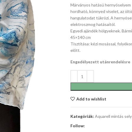
Márványos hatású hernyóselyem sál
hordható, könnyed viselet, az ölt
hangulatodat tükrözi. A hernyóse
elektroszmog hatásaitól.
Egyedi ajándék hölgyeknek. Bármi
45×140 cm
Tisztítása: kézi mosással, folyék
előtt.
Engedélyezett utánrendelésre
Add to wishlist
Kategóriák:
Aquarell mintás sel
Follow: