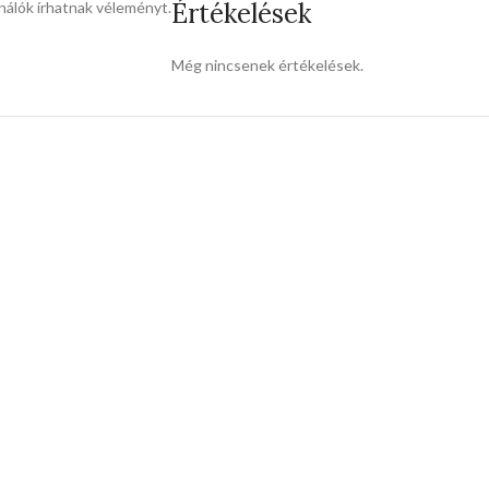
Értékelések
nálók írhatnak véleményt.
Még nincsenek értékelések.