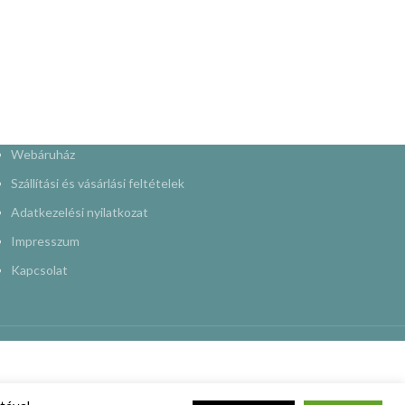
Webáruház
Szállítási és vásárlási feltételek
Adatkezelési nyilatkozat
Impresszum
Kapcsolat