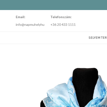
Email:
Telefonszám:
info@napmuhelyhu
+36 20 433 1111
SELYEM TE