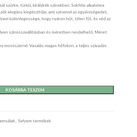
 szürke, türkiz, királykék színekben. Sokféle alkalomra
özék elegáns kiegészítője, ami színeivel az egyéniségedet,
lyem különlegessége, hogy nyáron hűt, télen fűt, és véd az
lyen színösszeállításban és méretben rendelhető. Méret:
ony mosószerrel. Vasalás magas hőfokon, a teljes száradás
KOSÁRBA TESZEM
yemsálak
,
Selyem termékek