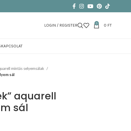
0
LOGIN / REGISTER
0
FT
S
KAPCSOLAT
uarell mintás selyemsálak
lyem sál
k” aquarell
em sál