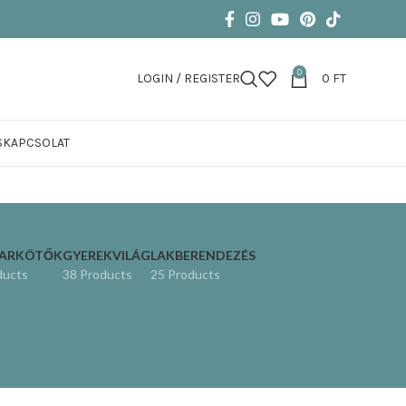
0
LOGIN / REGISTER
0
FT
S
KAPCSOLAT
KARKÖTŐK
GYEREKVILÁG
LAKBERENDEZÉS
ducts
38 Products
25 Products