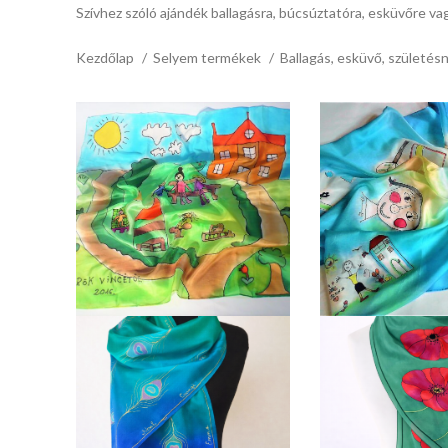
Szívhez szóló ajándék ballagásra, búcsúztatóra, esküvőre va
Kezdőlap
Selyem termékek
Ballagás, esküvő, születés