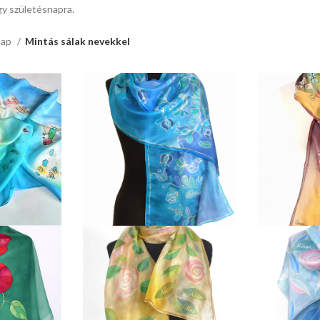
gy születésnapra.
nap
Mintás sálak nevekkel