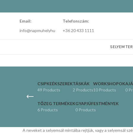
Email:
Telefonszám:
info@napmuhelyhu
+36 20 433 1111
SELYEM TE
CSIPKEÉKSZEREK
TÁSKÁK
WORKSHOPOK
AJ
49 Products
2 Products
10 Products
0 P
TŐZEG TERMÉKEK
GYAPJÚFESTMÉNYEK
6 Products
0 Products
A neveket a selyemsál mintáiba rejtjük, vagy a selyemsál szélé