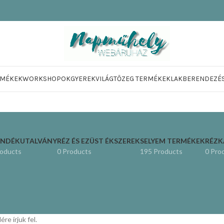
RMÉKEK
WORKSHOPOK
GYEREKVILÁG
TŐZEG TERMÉKEK
LAKBERENDEZÉ
ÁNDÉKUTALVÁNY
RÉZ ÉS EZÜST ÉKSZEREK
SELYEM TERMÉKEK
RÉZ
roducts
0 Products
195 Products
0 Pro
re írjuk fel.