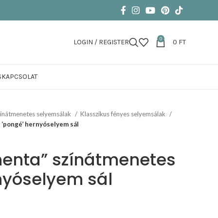
0
LOGIN / REGISTER
0
FT
S
KAPCSOLAT
ínátmenetes selyemsálak
Klasszikus fényes selyemsálak
 ‘pongé’ hernyóselyem sál
menta” színátmenetes
nyóselyem sál