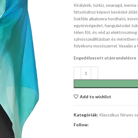
Királykék, türkiz, smaragd, menta
fátyolsához képest kevésbé átláts
Sokféle alkalomra hordható, könnye
egyéniségedet, hangulatodat tük
télen fűt, és véd az elektroszmog
színösszeállításban és méretben 
folyékony mosószerrel. Vasalás a 
Engedélyezett utánrendelésre
Add to wishlist
Kategóriák:
Klasszikus fényes s
Follow: