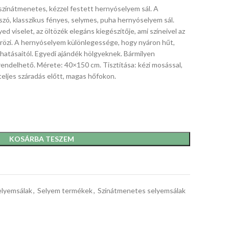
 színátmenetes, kézzel festett hernyóselyem sál. A
zó, klasszikus fényes, selymes, puha hernyóselyem sál.
d viselet, az öltözék elegáns kiegészítője, ami színeivel az
rözi. A hernyóselyem különlegessége, hogy nyáron hűt,
 hatásaitól. Egyedi ajándék hölgyeknek. Bármilyen
rendelhető. Mérete: 40×150 cm. Tisztítása: kézi mosással,
teljes száradás előtt, magas hőfokon.
KOSÁRBA TESZEM
elyemsálak
,
Selyem termékek
,
Színátmenetes selyemsálak