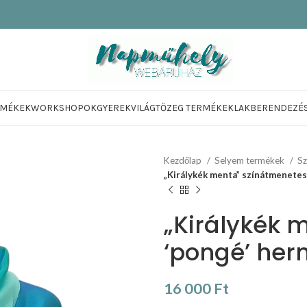
RMÉKEK
WORKSHOPOK
GYEREKVILÁG
TŐZEG TERMÉKEK
LAKBERENDEZÉ
Kezdőlap
Selyem termékek
Sz
„Királykék menta” színátmenetes
„Királykék 
‘pongé’ her
16 000
Ft