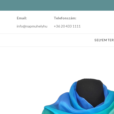
Email:
Telefonszám:
info@napmuhelyhu
+36 20 433 1111
SELYEM TE