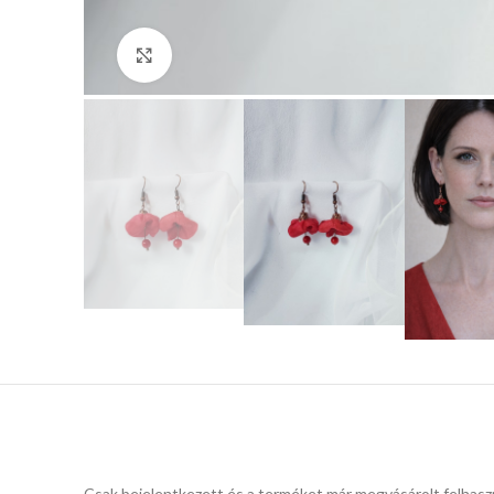
Click to enlarge
Csak bejelentkezett és a terméket már megvásárolt felhasz