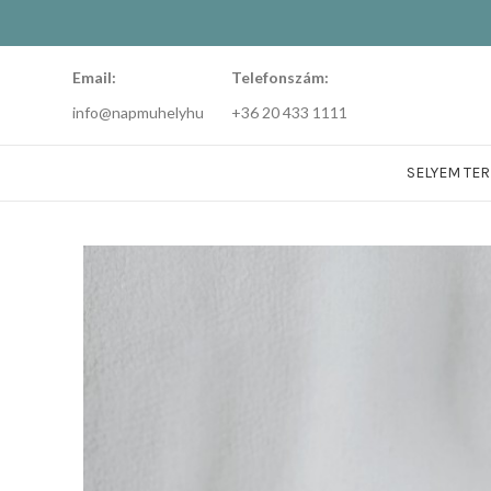
Email:
Telefonszám:
info@napmuhelyhu
+36 20 433 1111
SELYEM TE