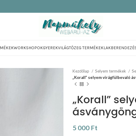
RMÉKEK
WORKSHOPOK
GYEREKVILÁG
TŐZEG TERMÉKEK
LAKBERENDEZÉ
Kezdőlap
Selyem termékek
Se
„Korall” selyem virágfülbevaló 
„Korall” sel
ásványgöng
5 000
Ft