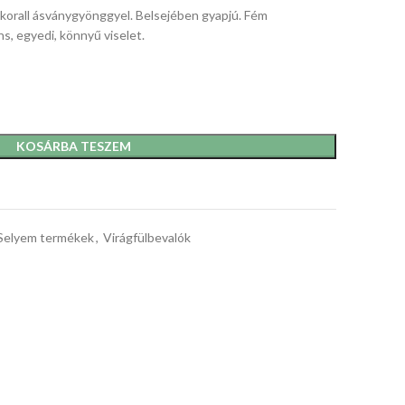
s korall ásványgyönggyel. Belsejében gyapjú. Fém
ns, egyedi, könnyű viselet.
KOSÁRBA TESZEM
Selyem termékek
,
Virágfülbevalók