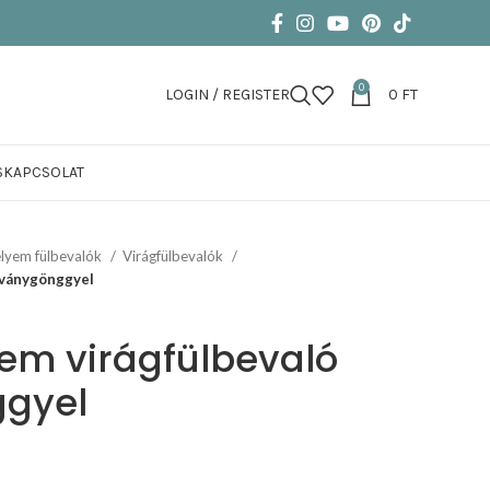
0
LOGIN / REGISTER
0
FT
S
KAPCSOLAT
lyem fülbevalók
Virágfülbevalók
ásványgönggyel
yem virágfülbevaló
gyel