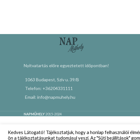
Nyitvatartás előre egyeztetett időpontban!
1063 Budapest, Szív u. 39/B
Telefon: +36204331111
Email: info@napmuhely.hu
NAPMŰHELY
2015-2024
Kedves Látogató! Tájékoztatjuk, hogy a honlap felhasználói élm
ön a tájékoztatásunkat tudomásul veszi. Az "Süti beállítások" gom