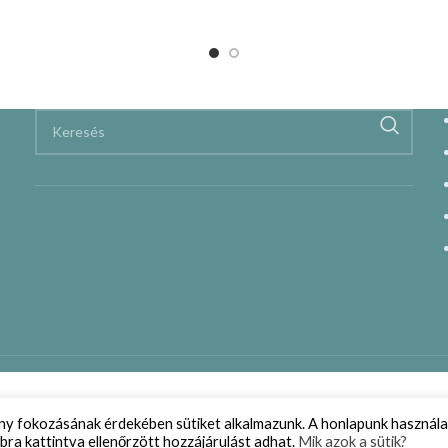
ény fokozásának érdekében sütiket alkalmazunk. A honlapunk használa
bra kattintva ellenőrzött hozzájárulást adhat.
Mik azok a sütik?