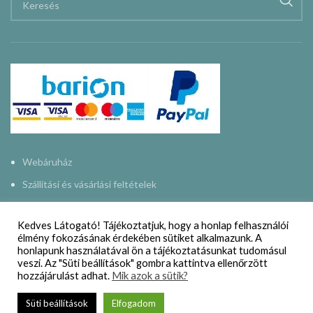
Webáruház
Szállítási és vásárlási feltételek
Adatkezelési nyilatkozat
Kedves Látogató! Tájékoztatjuk, hogy a honlap felhasználói
Impresszum
élmény fokozásának érdekében sütiket alkalmazunk. A
honlapunk használatával ön a tájékoztatásunkat tudomásul
Kapcsolat
veszi. Az "Süti beállítások" gombra kattintva ellenőrzött
hozzájárulást adhat.
Mik azok a sütik?
NAPMŰHELY
2015-2024
Süti beállítások
Elfogadom