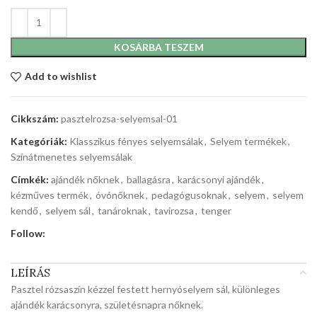
KOSÁRBA TESZEM
Add to wishlist
Cikkszám:
pasztelrozsa-selyemsal-01
Kategóriák:
Klasszikus fényes selyemsálak
,
Selyem termékek
,
Színátmenetes selyemsálak
Címkék:
ajándék nőknek
,
ballagásra
,
karácsonyi ajándék
,
kézműves termék
,
óvónőknek
,
pedagógusoknak
,
selyem
,
selyem
kendő
,
selyem sál
,
tanároknak
,
tavirozsa
,
tenger
Follow:
LEÍRÁS
Pasztel rózsaszín kézzel festett hernyóselyem sál, különleges
ajándék karácsonyra, születésnapra nőknek.