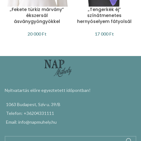
„Fekete türkiz márvány”
„Tengerkék éj”
ékszersál
színátmenetes
ásványgyöngyökkel
hernyóselyem fátyolsál
20 000
Ft
17 000
Ft
KOSÁRBA TESZEM
KOSÁRBA TESZEM
Nyitvatartás előre egyeztetett időpontban!
1063 Budapest, Szív u. 39/B
Telefon: +36204331111
Email: info@napmuhely.hu