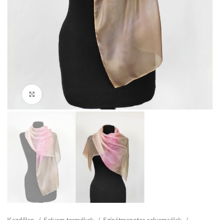
Click to enlarge
Kezdőlap
Selyem termékek
Színátmenetes selyemsálak