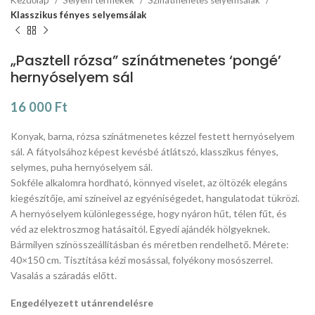
Klasszikus fényes selyemsálak
„Pasztell rózsa” színátmenetes ‘pongé’
hernyóselyem sál
16 000
Ft
Konyak, barna, rózsa színátmenetes kézzel festett hernyóselyem
sál. A fátyolsához képest kevésbé átlátszó, klasszikus fényes,
selymes, puha hernyóselyem sál.
Sokféle alkalomra hordható, könnyed viselet, az öltözék elegáns
kiegészítője, ami színeivel az egyéniségedet, hangulatodat tükrözi.
A hernyóselyem különlegessége, hogy nyáron hűt, télen fűt, és
véd az elektroszmog hatásaitól. Egyedi ajándék hölgyeknek.
Bármilyen színösszeállításban és méretben rendelhető. Mérete:
40×150 cm. Tisztítása kézi mosással, folyékony mosószerrel.
Vasalás a száradás előtt.
Engedélyezett utánrendelésre