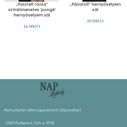
„Pasztell rózsa”
„Pávatoll” hernyóselyem
színátmenetes ‘pongé’
sál
hernyóselyem sál
20 000
Ft
16 000
Ft
KOSÁRBA TESZEM
KOSÁRBA TESZEM
Nyitvatartás előre egyeztetett időpontban!
1063 Budapest, Szív u. 39/B