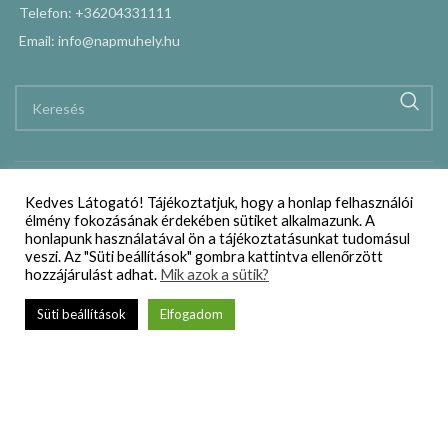
Telefon: +36204331111
Email: info@napmuhely.hu
Kedves Látogató! Tájékoztatjuk, hogy a honlap felhasználói
élmény fokozásának érdekében sütiket alkalmazunk. A
honlapunk használatával ön a tájékoztatásunkat tudomásul
Webáruház
veszi. Az "Süti beállítások" gombra kattintva ellenőrzött
hozzájárulást adhat.
Mik azok a sütik?
Szállítási és vásárlási feltételek
Süti beállítások
Elfogadom
Adatkezelési nyilatkozat
Impresszum
Kapcsolat