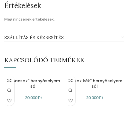
Értékelések
Még nincsenek értékelések.
SZÁLLÍTÁS ÉS KÉZBESÍTÉS
KAPCSOLÓDÓ TERMÉKEK
„Pipacsok” hernyóselyem
„Házak kék” hernyóselyem
sál
sál
20 000
Ft
20 000
Ft
KOSÁRBA TESZEM
KOSÁRBA TESZEM