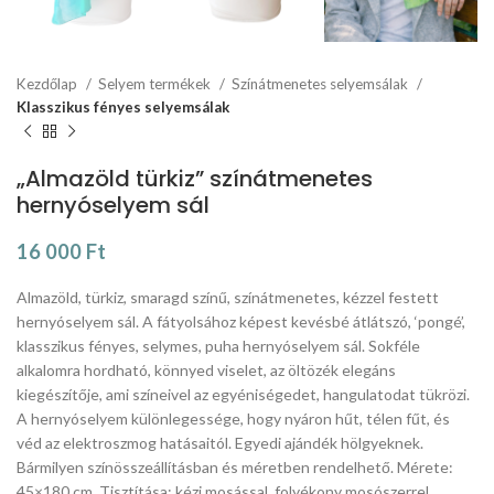
Kezdőlap
Selyem termékek
Színátmenetes selyemsálak
Klasszikus fényes selyemsálak
„Almazöld türkiz” színátmenetes
hernyóselyem sál
16 000
Ft
Almazöld, türkiz, smaragd színű, színátmenetes, kézzel festett
hernyóselyem sál. A fátyolsához képest kevésbé átlátszó, ‘pongé’,
klasszikus fényes, selymes, puha hernyóselyem sál. Sokféle
alkalomra hordható, könnyed viselet, az öltözék elegáns
kiegészítője, ami színeivel az egyéniségedet, hangulatodat tükrözi.
A hernyóselyem különlegessége, hogy nyáron hűt, télen fűt, és
véd az elektroszmog hatásaitól. Egyedi ajándék hölgyeknek.
Bármilyen színösszeállításban és méretben rendelhető. Mérete:
45×180 cm. Tisztítása: kézi mosással, folyékony mosószerrel.