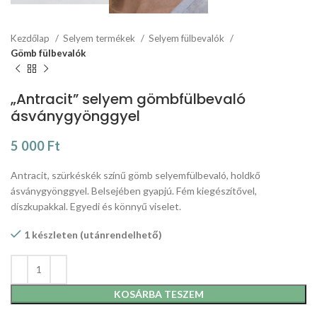
Kezdőlap
Selyem termékek
Selyem fülbevalók
Gömb fülbevalók
„Antracit” selyem gömbfülbevaló
ásványgyönggyel
5 000
Ft
Antracit, szürkéskék színű gömb selyemfülbevaló, holdkő
ásványgyönggyel. Belsejében gyapjú. Fém kiegészítővel,
díszkupakkal. Egyedi és könnyű viselet.
1 készleten (utánrendelhető)
KOSÁRBA TESZEM