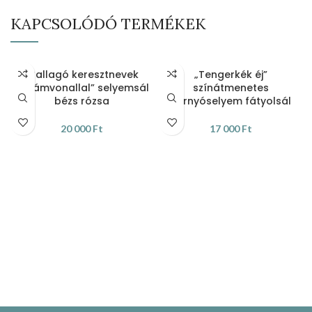
KAPCSOLÓDÓ TERMÉKEK
„Ballagó keresztnevek
„Tengerkék éj”
hullámvonallal” selyemsál
színátmenetes
bézs rózsa
hernyóselyem fátyolsál
20 000
Ft
17 000
Ft
KOSÁRBA TESZEM
KOSÁRBA TESZEM