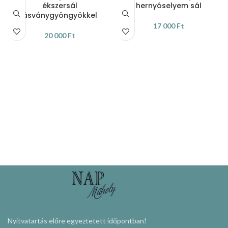
ékszersál
hernyóselyem sál
ásványgyöngyökkel
17 000
Ft
20 000
Ft
KOSÁRBA TESZEM
KOSÁRBA TESZEM
Nyitvatartás előre egyeztetett időpontban!