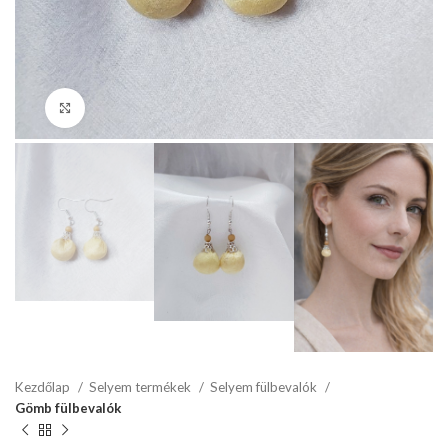
Click to enlarge
Kezdőlap
Selyem termékek
Selyem fülbevalók
Gömb fülbevalók