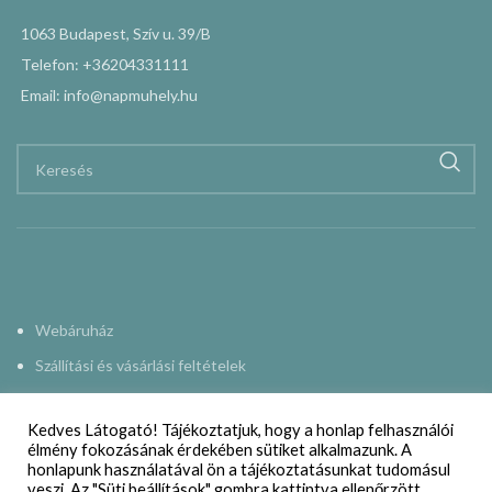
1063 Budapest, Szív u. 39/B
Telefon: +36204331111
Email: info@napmuhely.hu
Webáruház
Szállítási és vásárlási feltételek
Adatkezelési nyilatkozat
Kedves Látogató! Tájékoztatjuk, hogy a honlap felhasználói
Impresszum
élmény fokozásának érdekében sütiket alkalmazunk. A
honlapunk használatával ön a tájékoztatásunkat tudomásul
Kapcsolat
veszi. Az "Süti beállítások" gombra kattintva ellenőrzött