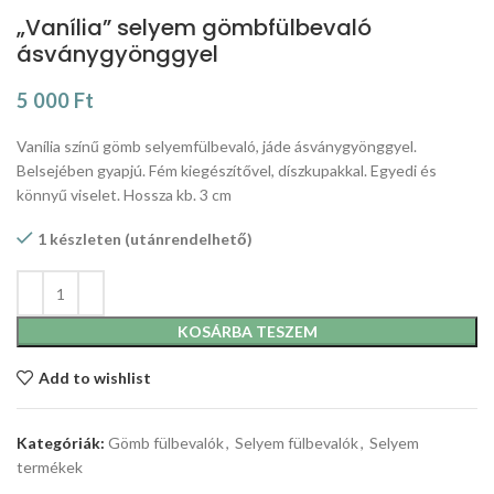
„Vanília” selyem gömbfülbevaló
ásványgyönggyel
5 000
Ft
Vanília színű gömb selyemfülbevaló, jáde ásványgyönggyel.
Belsejében gyapjú. Fém kiegészítővel, díszkupakkal. Egyedi és
könnyű viselet. Hossza kb. 3 cm
1 készleten (utánrendelhető)
KOSÁRBA TESZEM
Add to wishlist
Kategóriák:
Gömb fülbevalók
,
Selyem fülbevalók
,
Selyem
termékek