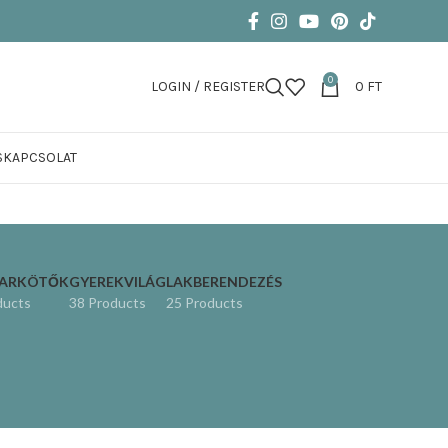
0
LOGIN / REGISTER
0
FT
S
KAPCSOLAT
KARKÖTŐK
GYEREKVILÁG
LAKBERENDEZÉS
ducts
38 Products
25 Products