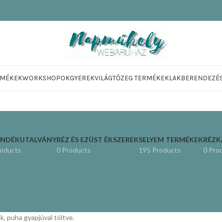
RMÉKEK
WORKSHOPOK
GYEREKVILÁG
TŐZEG TERMÉKEK
LAKBERENDEZÉ
ÁNDÉKUTALVÁNY
RÉZ ÉS EZÜST ÉKSZEREK
SELYEM TERMÉKEK
RÉZ
roducts
0 Products
195 Products
0 Pro
, puha gyapjúval töltve.