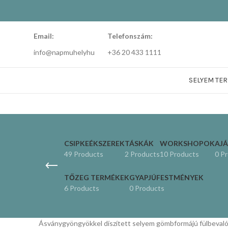
Email:
Telefonszám:
info@napmuhelyhu
+36 20 433 1111
SELYEM TE
CSIPKEÉKSZEREK
TÁSKÁK
WORKSHOPOK
AJ
49 Products
2 Products
10 Products
0 P
TŐZEG TERMÉKEK
GYAPJÚFESTMÉNYEK
6 Products
0 Products
Ásványgyöngyökkel díszített selyem gömbformájú fülbevalók