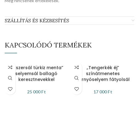
Még nincsenek értékelések.
SZÁLLÍTÁS ÉS KÉZBESÍTÉS
KAPCSOLÓDÓ TERMÉKEK
„Ékszersál türkiz menta”
„Tengerkék éj”
selyemsál ballagó
színátmenetes
keresztnevekkel
hernyóselyem fátyolsál
25 000
Ft
17 000
Ft
KOSÁRBA TESZEM
KOSÁRBA TESZEM