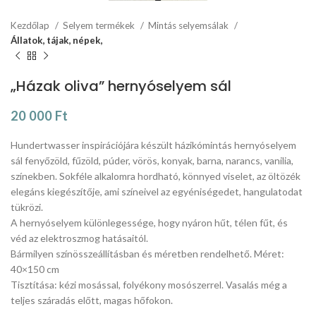
Kezdőlap
Selyem termékek
Mintás selyemsálak
Állatok, tájak, népek,
„Házak oliva” hernyóselyem sál
20 000
Ft
Hundertwasser inspirációjára készült házikómintás hernyóselyem
sál fenyőzöld, fűzöld, púder, vörös, konyak, barna, narancs, vanilia,
színekben. Sokféle alkalomra hordható, könnyed viselet, az öltözék
elegáns kiegészítője, ami színeivel az egyéniségedet, hangulatodat
tükrözi.
A hernyóselyem különlegessége, hogy nyáron hűt, télen fűt, és
véd az elektroszmog hatásaitól.
Bármilyen színösszeállításban és méretben rendelhető. Méret:
40×150 cm
Tisztítása: kézi mosással, folyékony mosószerrel. Vasalás még a
teljes száradás előtt, magas hőfokon.