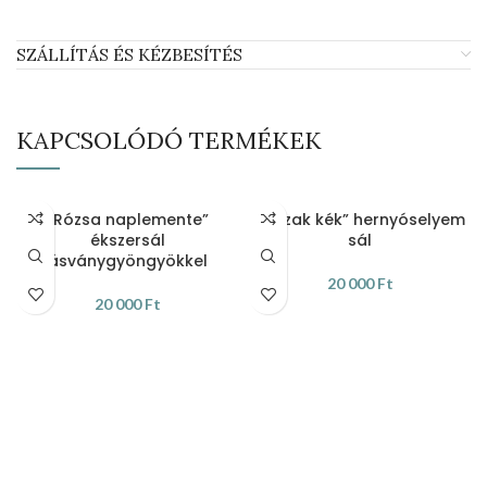
SZÁLLÍTÁS ÉS KÉZBESÍTÉS
KAPCSOLÓDÓ TERMÉKEK
„Rózsa naplemente”
„Házak kék” hernyóselyem
ékszersál
sál
ásványgyöngyökkel
20 000
Ft
20 000
Ft
KOSÁRBA TESZEM
KOSÁRBA TESZEM