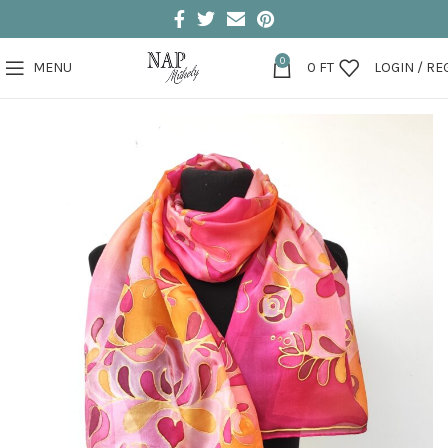
0
MENU
0
FT
LOGIN / RE