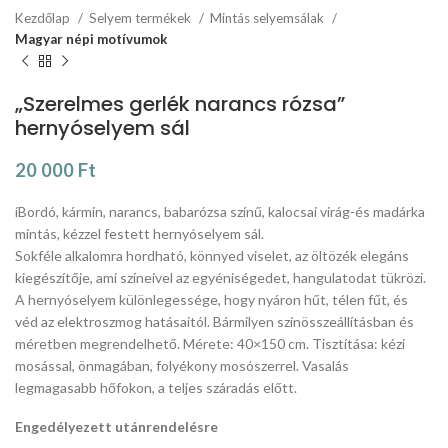
Kezdőlap
Selyem termékek
Mintás selyemsálak
Magyar népi motívumok
„Szerelmes gerlék narancs rózsa”
hernyóselyem sál
20 000
Ft
íBordó, kármin, narancs, babarózsa színű, kalocsai virág-és madárka
mintás, kézzel festett hernyóselyem sál.
Sokféle alkalomra hordható, könnyed viselet, az öltözék elegáns
kiegészítője, ami színeivel az egyéniségedet, hangulatodat tükrözi.
A hernyóselyem különlegessége, hogy nyáron hűt, télen fűt, és
véd az elektroszmog hatásaitól. Bármilyen színösszeállításban és
méretben megrendelhető. Mérete: 40×150 cm. Tisztítása: kézi
mosással, önmagában, folyékony mosószerrel. Vasalás
legmagasabb hőfokon, a teljes száradás előtt.
Engedélyezett utánrendelésre