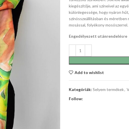
kiegészítője, ami színeivel az eg
különlegessége, hogy nyáron hűt, 
színösszeállításban és méretben 
mosással, folyékony mosószerrel. 
Engedélyezett utánrendelésre
Add to wishlist
Kategóriák:
Selyem termékek
,
V
Follow: