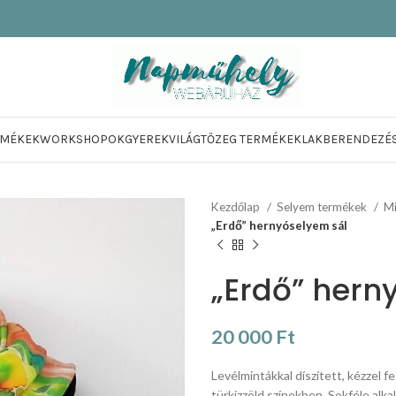
RMÉKEK
WORKSHOPOK
GYEREKVILÁG
TŐZEG TERMÉKEK
LAKBERENDEZÉ
Kezdőlap
Selyem termékek
Mi
„Erdő” hernyóselyem sál
„Erdő” hern
20 000
Ft
Levélmintákkal díszített, kézzel f
türkizzöld színekben. Sokféle alk