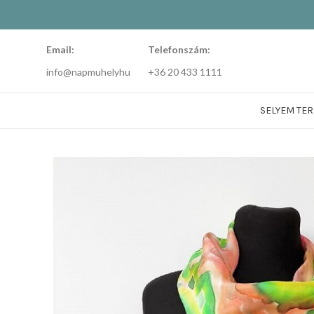
Email:
Telefonszám:
info@napmuhelyhu
+36 20 433 1111
SELYEM TE