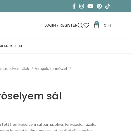
0
LOGIN / REGISTER
0
FT
S
KAPCSOLAT
ntás selyemsálak
Virágok, természet
yóselyem sál
estett hernyóselyem sál barna, oliva, fenyőzöld, fűzöld,
alomra hordható, könnyed viselet, az öltözék elegáns