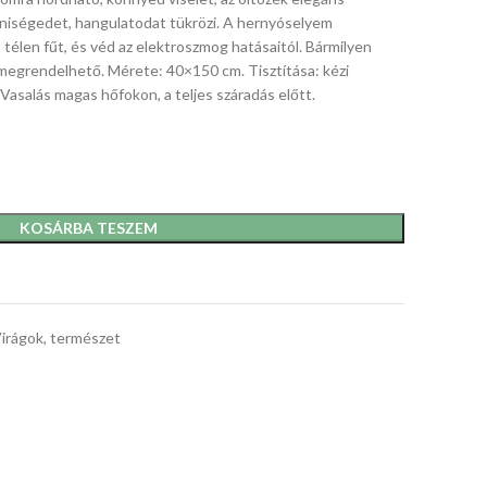
yéniségedet, hangulatodat tükrözi. A hernyóselyem
télen fűt, és véd az elektroszmog hatásaitól. Bármilyen
megrendelhető. Mérete: 40×150 cm. Tisztítása: kézi
Vasalás magas hőfokon, a teljes száradás előtt.
KOSÁRBA TESZEM
irágok, természet