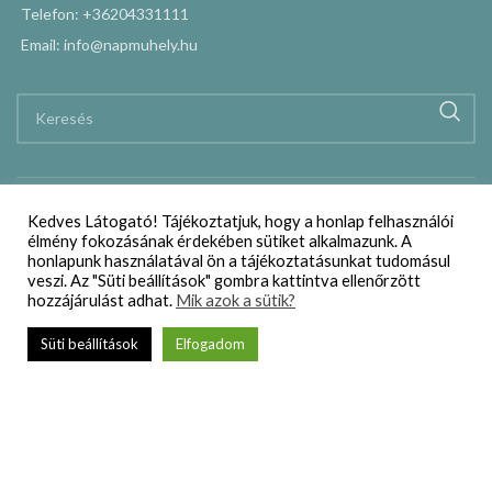
Telefon: +36204331111
Email: info@napmuhely.hu
Kedves Látogató! Tájékoztatjuk, hogy a honlap felhasználói
élmény fokozásának érdekében sütiket alkalmazunk. A
honlapunk használatával ön a tájékoztatásunkat tudomásul
veszi. Az "Süti beállítások" gombra kattintva ellenőrzött
hozzájárulást adhat.
Mik azok a sütik?
Süti beállítások
Elfogadom
Webáruház
Szállítási és vásárlási feltételek
Adatkezelési nyilatkozat
Impresszum