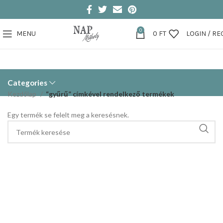
0
MENU
0
FT
LOGIN / RE
Categories
Kezdőlap
“gyűrű” címkével rendelkező termékek
Egy termék se felelt meg a keresésnek.