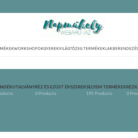
RMÉKEK
WORKSHOPOK
GYEREKVILÁG
TŐZEG TERMÉKEK
LAKBERENDEZÉ
ÁNDÉKUTALVÁNY
RÉZ ÉS EZÜST ÉKSZEREK
SELYEM TERMÉKEK
RÉZ
roducts
0 Products
195 Products
0 Pro