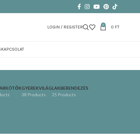
0
LOGIN / REGISTER
0
FT
S
KAPCSOLAT
KARKÖTŐK
GYEREKVILÁG
LAKBERENDEZÉS
ducts
38 Products
25 Products