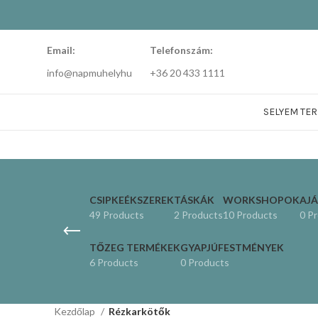
Email:
Telefonszám:
info@napmuhelyhu
+36 20 433 1111
SELYEM TE
CSIPKEÉKSZEREK
TÁSKÁK
WORKSHOPOK
AJ
49 Products
2 Products
10 Products
0 P
TŐZEG TERMÉKEK
GYAPJÚFESTMÉNYEK
6 Products
0 Products
Kezdőlap
Rézkarkötők