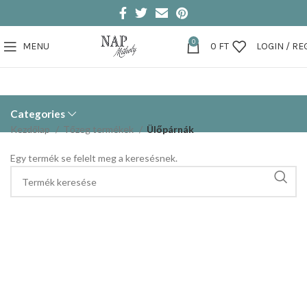
0
MENU
0
FT
LOGIN / RE
Categories
Kezdőlap
Tőzeg termékek
Ülőpárnák
Egy termék se felelt meg a keresésnek.