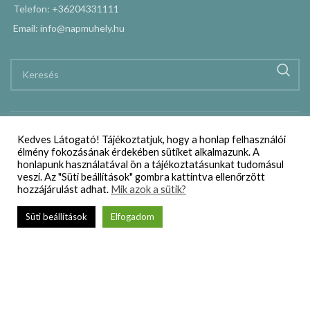
Telefon: +36204331111
Email: info@napmuhely.hu
Kedves Látogató! Tájékoztatjuk, hogy a honlap felhasználói
élmény fokozásának érdekében sütiket alkalmazunk. A
honlapunk használatával ön a tájékoztatásunkat tudomásul
veszi. Az "Süti beállítások" gombra kattintva ellenőrzött
hozzájárulást adhat.
Mik azok a sütik?
Süti beállítások
Elfogadom
Webáruház
Szállítási és vásárlási feltételek
Adatkezelési nyilatkozat
Impresszum