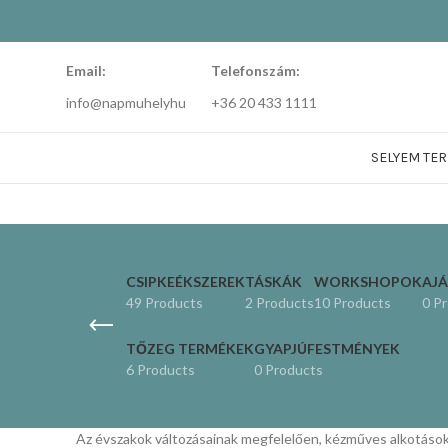
Email:
Telefonszám:
info@napmuhelyhu
+36 20 433 1111
SELYEM TE
CSIPKEÉKSZEREK
TÁSKÁK
WORKSHOPOK
AJ
49 Products
2 Products
10 Products
0 P
TŐZEG TERMÉKEK
GYAPJÚFESTMÉNYEK
6 Products
0 Products
Az évszakok változásainak megfelelően, kézműves alkotásokk