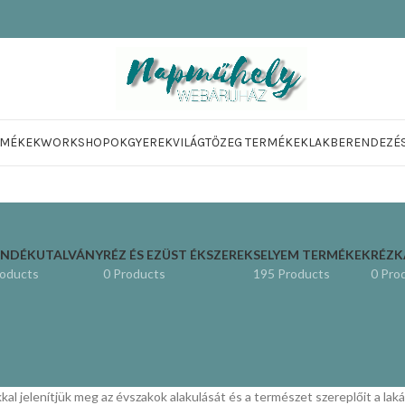
RMÉKEK
WORKSHOPOK
GYEREKVILÁG
TŐZEG TERMÉKEK
LAKBERENDEZÉ
ÁNDÉKUTALVÁNY
RÉZ ÉS EZÜST ÉKSZEREK
SELYEM TERMÉKEK
RÉZ
roducts
0 Products
195 Products
0 Pro
al jelenítjük meg az évszakok alakulását és a természet szereplőit a la