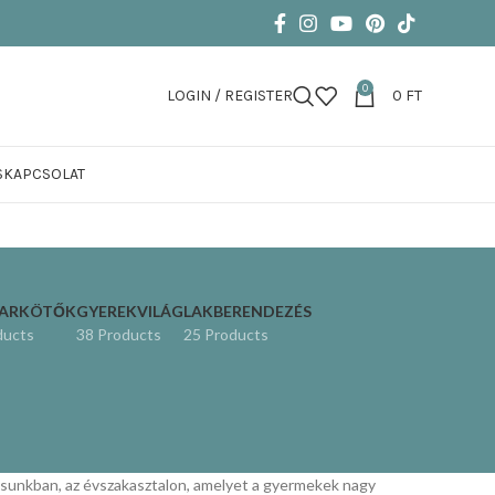
0
LOGIN / REGISTER
0
FT
S
KAPCSOLAT
KARKÖTŐK
GYEREKVILÁG
LAKBERENDEZÉS
ducts
38 Products
25 Products
kásunkban, az évszakasztalon, amelyet a gyermekek nagy